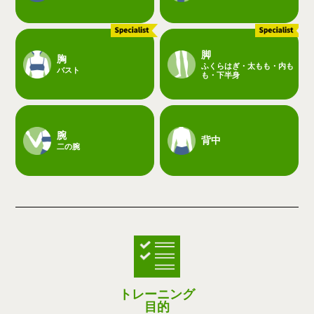
脚
胸
ふくらはぎ・太もも・内も
バスト
も・下半身
腕
背中
二の腕
トレーニング
目的