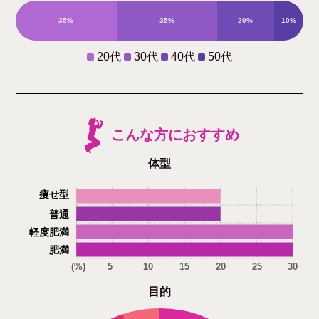
35%
35%
20%
10%
20代
30代
40代
50代
こんな方におすすめ
体型
痩せ型
普通
軽度肥満
肥満
(%)
5
10
15
20
25
30
目的