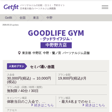
パーソナルジムの比較・口コミ・予約サイト
日本最大級のパーソナルジム掲載数
Getfit
全国
東京
中野
2026.03.13
update
GOODLIFE GYM
- グッドライフジム -
中野野方店
東京都
中野区
中野・鷺ノ宮
パーソナルジム店舗
セミパ通い放題
入会金
プラン金額
30,000円(税込)
→
10,000円
19,800円(税込)/月
(税込)
プラン内容（回数 / 時間 / 期間）
無制限 / 40分 / 30日
キャンペーン補足
プラン補足
体験当日のご入会で、…
・最大4名までのセミ…
続きはこちら
続きはこちら
アクセス