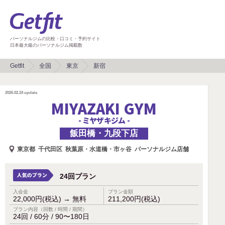
パーソナルジムの比較・口コミ・予約サイト
日本最大級のパーソナルジム掲載数
Getfit
全国
東京
新宿
2026.02.24
update
MIYAZAKI GYM
- ミヤザキジム -
飯田橋・九段下店
東京都
千代田区
秋葉原・水道橋・市ヶ谷
パーソナルジム店舗
24回プラン
入会金
プラン金額
22,000円(税込)
→
無料
211,200円(税込)
プラン内容（回数 / 時間 / 期間）
24回 / 60分 / 90〜180日