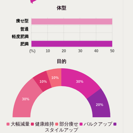
体型
痩せ型
普通
軽度肥満
肥満
(%)
10
20
30
40
50
目的
10%
10%
30%
30%
20%
大幅減量
健康維持
部分痩せ
バルクアップ
スタイルアップ