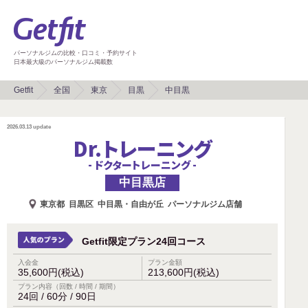
パーソナルジムの比較・口コミ・予約サイト
日本最大級のパーソナルジム掲載数
Getfit
全国
東京
目黒
中目黒
2026.03.13
update
Dr.トレーニング
- ドクタートレーニング -
中目黒店
東京都
目黒区
中目黒・自由が丘
パーソナルジム店舗
Getfit限定プラン24回コース
入会金
プラン金額
35,600円(税込)
213,600円(税込)
プラン内容（回数 / 時間 / 期間）
24回 / 60分 / 90日