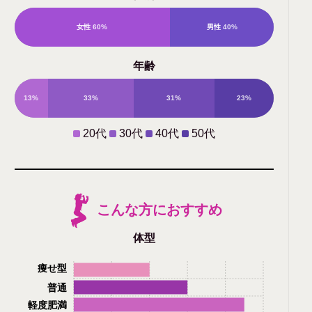
女性
60%
男性
40%
年齢
13%
33%
31%
23%
20代
30代
40代
50代
こんな方におすすめ
体型
痩せ型
普通
軽度肥満