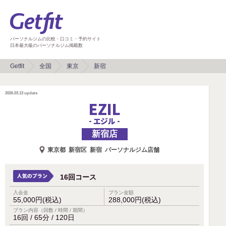
パーソナルジムの比較・口コミ・予約サイト
日本最大級のパーソナルジム掲載数
Getfit
全国
東京
新宿
2026.03.13
update
EZIL
- エジル -
新宿店
東京都
新宿区
新宿
パーソナルジム店舗
16回コース
入会金
プラン金額
55,000円(税込)
288,000円(税込)
プラン内容（回数 / 時間 / 期間）
16回 / 65分 / 120日