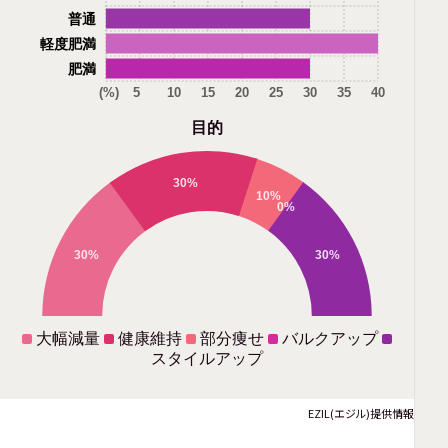
普通
軽度肥満
肥満
(%)
5
10
15
20
25
30
35
40
目的
30%
10%
0%
30%
30%
大幅減量
健康維持
部分痩せ
バルクアップ
スタイルアップ
EZIL(エジル)提供情報