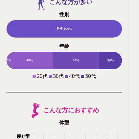
こんな方が多い
性別
女
男性
100%
年齢
性
0%
40%
40%
20%
0%
20代
30代
40代
50代
こんな方におすすめ
体型
痩せ型