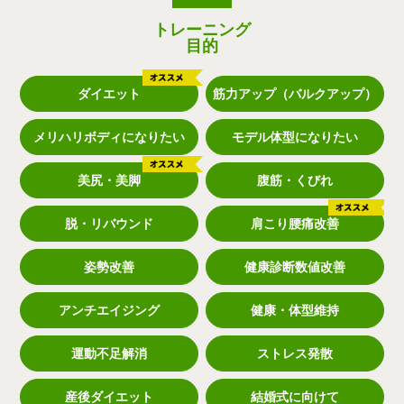
トレーニング
目的
ダイエット
筋力アップ（バルクアップ）
メリハリボディになりたい
モデル体型になりたい
美尻・美脚
腹筋・くびれ
脱・リバウンド
肩こり腰痛改善
姿勢改善
健康診断数値改善
アンチエイジング
健康・体型維持
運動不足解消
ストレス発散
産後ダイエット
結婚式に向けて