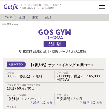
パーソナルジムの比較・口コミ・予約サイト
日本最大級のパーソナルジム掲載数
Getfit
全国
東京
品川
2026.03.13
update
GOS GYM
- ゴーズジム -
品川店
東京都
品川区
品川・目黒
パーソナルジム店舗
【1番人気】ボディメイキング 16回コース
入会金
プラン金額
33,000円(税込)
→
無料
217,000円(税込)
→
165,000
円(税込)
プラン内容（回数 / 時間 / 期間）
16回 / 50分 / 90日
キャンペーン補足
プラン補足
【特別キャンペーン中…
目安期間：3ヶ月…
続きはこちら
続きはこちら
アクセス