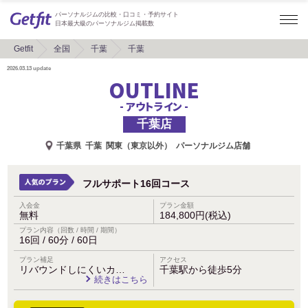
パーソナルジムの比較・口コミ・予約サイト
日本最大級のパーソナルジム掲載数
Getfit
全国
千葉
千葉
2026.03.13
update
OUTLINE
- アウトライン -
千葉店
千葉県
千葉
関東（東京以外）
パーソナルジム店舗
フルサポート16回コース
入会金
プラン金額
無料
184,800円(税込)
プラン内容（回数 / 時間 / 期間）
16回 / 60分 / 60日
プラン補足
アクセス
リバウンドしにくいカ…
千葉駅から徒歩5分
続きはこちら