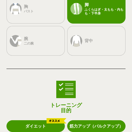
脚
胸
ふくらはぎ・太もも・内も
バスト
も・下半身
腕
背中
二の腕
トレーニング
目的
ダイエット
筋力アップ（バルクアップ）