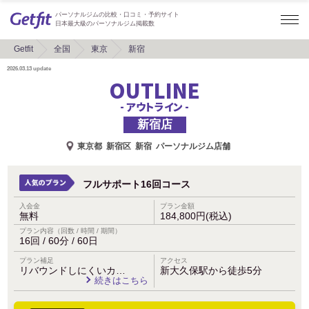
パーソナルジムの比較・口コミ・予約サイト
日本最大級のパーソナルジム掲載数
Getfit
全国
東京
新宿
2026.03.13
update
OUTLINE
- アウトライン -
新宿店
東京都
新宿区
新宿
パーソナルジム店舗
フルサポート16回コース
入会金
プラン金額
無料
184,800円(税込)
プラン内容（回数 / 時間 / 期間）
16回 / 60分 / 60日
プラン補足
アクセス
リバウンドしにくいカ…
新大久保駅から徒歩5分
続きはこちら