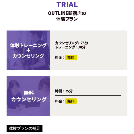
TRIAL
OUTLINE新宿店の
体験プラン
カウンセリング：
75分
トレーニング：
30分
料金：
無料
時間：
75分
料金：
無料
体験プランの補足