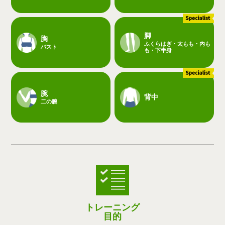
脚
胸
ふくらはぎ・太もも・内も
バスト
も・下半身
腕
背中
二の腕
トレーニング
目的