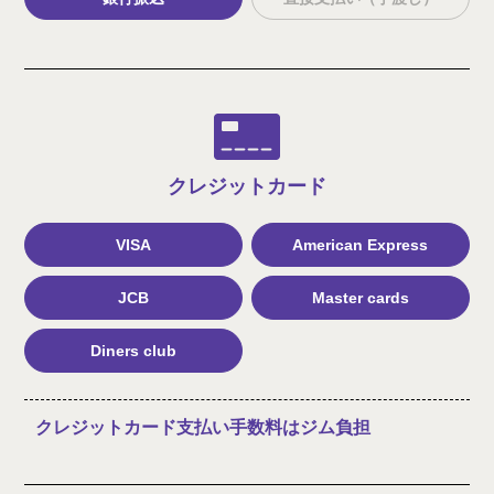
クレジット
カード
VISA
American Express
JCB
Master cards
Diners club
クレジットカード支払い手数料はジム負担