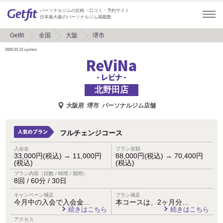
パーソナルジムの比較・口コミ・予約サイト
日本最大級のパーソナルジム掲載数
Getfit
全国
大阪
堺市
2026.03.13
update
ReViNa
- レビナ -
北野田店
大阪府
堺市
パーソナルジム店舗
フルチェンジコース
入会金
プラン金額
33,000円(税込)
→
11,000円
88,000円(税込)
→
70,400円
(税込)
(税込)
プラン内容（回数 / 時間 / 期間）
8回 / 60分 / 30日
キャンペーン補足
プラン補足
今月中の入会で入会金…
本コースは、2ヶ月分…
続きはこちら
続きはこちら
アクセス