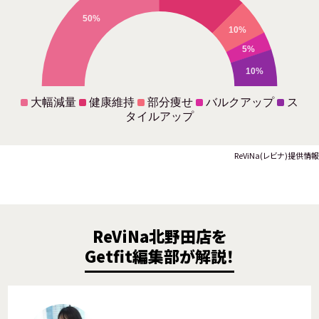
50%
10%
5%
10%
大幅減量
健康維持
部分痩せ
バルクアップ
ス
タイルアップ
ReViNa(レビナ)提供情報
ReViNa北野田店を
Getfit編集部が解説！