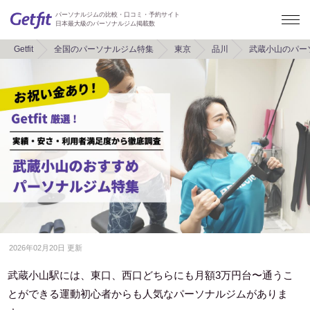
パーソナルジムの比較・口コミ・予約サイト
日本最大級のパーソナルジム掲載数
Getfit
全国のパーソナルジム特集
東京
品川
武蔵小山のパー
2026年02月20日 更新
武蔵小山駅には、東口、西口どちらにも月額3万円台〜通うこ
とができる運動初心者からも人気なパーソナルジムがありま