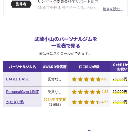
リンピック委員会
科学サポート部門
員/
柔道全日本
男子チーム体力強化部
続きを読む...
門長（2012〜2021）/
日本ボディビル
＆フィットネス連盟
ジュニア委員
長、
理学療法士
など、様々な肩書を
持つ
STUDIO BAZOOKA
の代表。
武蔵小山のパーソナルジムを
トップアスリートから一般の方まで
一覧表で見る
身体作りの指導をしつつ、自身もボ
ディビルの選手であり日本選手権大
表は横にスクロールができます。
会には2016年、2017年に連続出場。
Getfitか
骨格筋評論家「
バズーカ岡田
」とし
パーソナルジム名
AWARD受賞歴
口コミの点数
お祝い金
て多くの雑誌、テレビ、YouTubeなど
多くのメディアで活躍中。
EAGLE BASE
受賞なし
4.85
20,000円
PersonalGym LIMIT
受賞なし
4.88
20,000円
2024年度受賞
かたぎり塾
4.53
20,000円
（1回目）