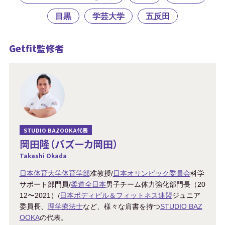
目黒
学芸大学
五反田
Getfit監修者
STUDIO BAZOOKA代表
岡田隆（バズーカ岡田）
Takashi Okada
日本体育大学体育学部
准教授/
日本オリンピック委員会
科学
サポート部門員/
柔道全日本
男子チーム体力強化部門長（20
12〜2021）/
日本ボディビル＆フィットネス連盟
ジュニア
委員長、
理学療法士
など、様々な肩書を持つ
STUDIO BAZ
OOKA
の代表。