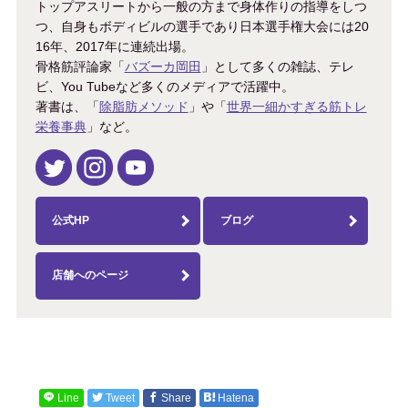
トップアスリートから一般の方まで身体作りの指導をしつ
つ、自身もボディビルの選手であり日本選手権大会には20
16年、2017年に連続出場。
骨格筋評論家「
バズーカ岡田
」として多くの雑誌、テレ
ビ、You Tubeなど多くのメディアで活躍中。
著書は、「
除脂肪メソッド
」や「
世界一細かすぎる筋トレ
栄養事典
」など。
公式HP
ブログ
店舗へのページ
Line
Tweet
Share
Hatena