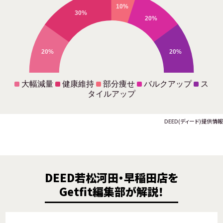
10%
30%
20%
20%
20%
大幅減量
健康維持
部分痩せ
バルクアップ
ス
タイルアップ
DEED(ディード)提供情報
DEED若松河田・早稲田店を
Getfit編集部が解説！