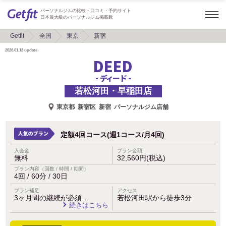
パーソナルジムの比較・口コミ・予約サイト
日本最大級のパーソナルジム掲載数
Getfit
全国
東京
新宿
2026.01.13
update
DEED
- ディード -
若松河田・早稲田店
東京都
新宿区
新宿
パーソナルジム店舗
定額4回コース(週1コース/月4回)
入会金
プラン金額
無料
32,560円(税込)
プラン内容（回数 / 時間 / 期間）
4回 / 60分 / 30日
プラン補足
アクセス
3ヶ月間の継続が必須…
若松河田駅から徒歩3分
続きはこちら