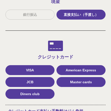
現金
銀行振込
直接支払い（手渡し）
クレジット
カード
VISA
American Express
JCB
Master cards
Diners club