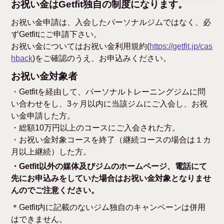
お祝い金はGetfit独自の制度になります。
お祝い金申請は、入会したパーソナルジムではなく、必
ずGetfitにご申請下さい。
お祝い金についてはお祝い金利用規約(
https://getfit.jp/cas
hback
)をご確認のうえ、お申込みください。
お祝い金対象者
・Getfitを経由して、パーソナルトレーニングジムに問
い合わせをし、3ヶ月以内に当該ジムにご入会し、お祝
い金申請した方。
・総額10万円以上のコースにご入会された方。
・お祝い金対象コースを終了（継続コースの場合は１カ
月以上継続）した方。
・Getfit以外の媒体及びジムのホームページ、電話にて
先にお申込みをしていた場合はお祝い金対象となりませ
んのでご注意ください。
＊Getfit内に記載のないジム独自のキャンペーンは併用
はできません。