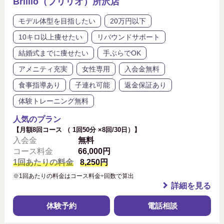
Brillio（ブリリオ）所沢店
モデル体型を目指したい
20万円以下
10キロ以上痩せたい
リバウンドサポート
結婚式までに痩せたい
手ぶらでOK
アメニティ充実
女性専用
入会金無料
食事指導あり
子連れ可能
返金保証あり
体験トレーニング無料
人気のプラン
【月額8回コース （ 1回50分 ×8回/30日）】
入会金
無料
コース料金
66,000円
1回あたりの料金
8,250円
※1回あたりの料金はコース料金÷回数で算出
詳細を見る
体験予約
電話相談