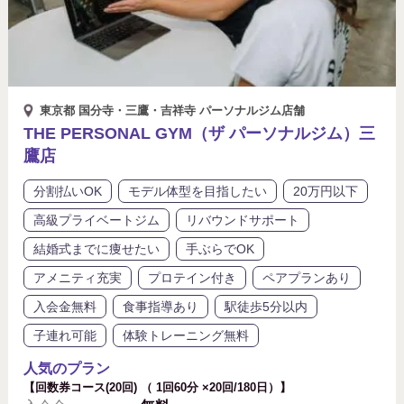
東京都 国分寺・三鷹・吉祥寺 パーソナルジム店舗
THE PERSONAL GYM（ザ パーソナルジム）三
鷹店
分割払いOK
モデル体型を目指したい
20万円以下
高級プライベートジム
リバウンドサポート
結婚式までに痩せたい
手ぶらでOK
アメニティ充実
プロテイン付き
ペアプランあり
入会金無料
食事指導あり
駅徒歩5分以内
子連れ可能
体験トレーニング無料
人気のプラン
【回数券コース(20回) （ 1回60分 ×20回/180日）】