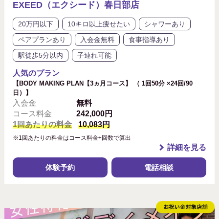
EXEED（エクシード）春日部店
20万円以下
10キロ以上痩せたい
シャワーあり
ペアプランあり
入会金無料
食事指導あり
駅徒歩5分以内
子連れ可能
人気のプラン
【BODY MAKING PLAN【3ヵ月コース】 （ 1回50分 ×24回/90
日）】
入会金
無料
コース料金
242,000円
1回あたりの料金
10,083円
※1回あたりの料金はコース料金÷回数で算出
詳細を見る
体験予約
電話相談