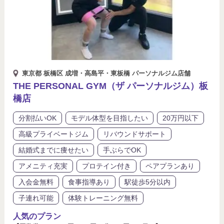
シャワーあり
プロテイン付き
ペアプランあり
モデル体型を目指したい
リバウンドサポート
体験トレーニング無料
東京都 板橋区 成増・高島平・東板橋 パーソナルジム店舗
入会金無料
分割払いOK
THE PERSONAL GYM（ザ パーソナルジム）板
橋店
女性トレーナー在籍
女性専用
分割払いOK
モデル体型を目指したい
20万円以下
子連れ可能
手ぶらでOK
水素水あり
高級プライベートジム
リバウンドサポート
結婚式までに痩せたい
手ぶらでOK
結婚式までに痩せたい
返金保証あり
アメニティ充実
プロテイン付き
ペアプランあり
食事指導あり
駅徒歩5分以内
入会金無料
食事指導あり
駅徒歩5分以内
子連れ可能
体験トレーニング無料
高級プライベートジム
人気のプラン