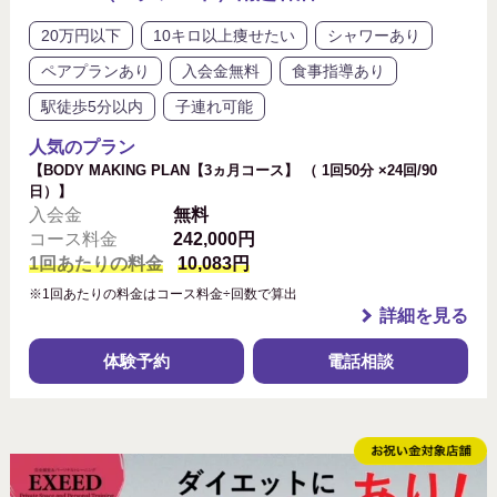
20万円以下
10キロ以上痩せたい
シャワーあり
ペアプランあり
入会金無料
食事指導あり
駅徒歩5分以内
子連れ可能
人気のプラン
【BODY MAKING PLAN【3ヵ月コース】 （ 1回50分 ×24回/90
日）】
入会金
無料
コース料金
242,000円
1回あたりの料金
10,083円
※1回あたりの料金はコース料金÷回数で算出
詳細を見る
体験予約
電話相談