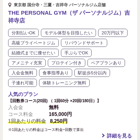
東京都 国分寺・三鷹・吉祥寺 パーソナルジム店舗
THE PERSONAL GYM（ザ パーソナルジム）吉
祥寺店
分割払いOK
モデル体型を目指したい
20万円以下
高級プライベートジム
リバウンドサポート
結婚式までに痩せたい
手ぶらでOK
アメニティ充実
プロテイン付き
ペアプランあり
入会金無料
食事指導あり
駅徒歩5分以内
子連れ可能
体験トレーニング無料
人気のプラン
【回数券コース(20回) （ 1回60分 ×20回/180日）】
入会金
無料
コース料金
165,000円
1回あたりの料金
8,250円
※1回あたりの料金はコース料金÷回数で算出
詳細を見る