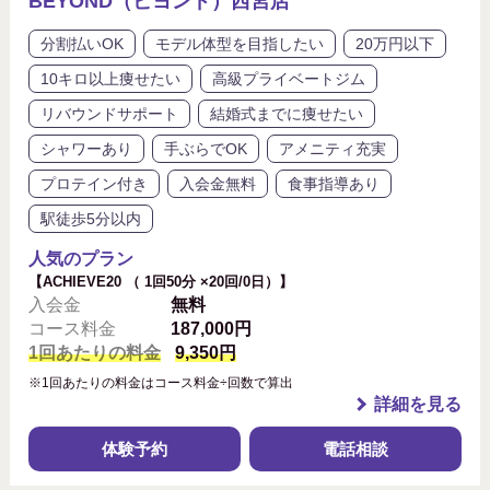
BEYOND（ビヨンド）西宮店
分割払いOK
モデル体型を目指したい
20万円以下
10キロ以上痩せたい
高級プライベートジム
リバウンドサポート
結婚式までに痩せたい
シャワーあり
手ぶらでOK
アメニティ充実
プロテイン付き
入会金無料
食事指導あり
駅徒歩5分以内
人気のプラン
【ACHIEVE20 （ 1回50分 ×20回/0日）】
入会金
無料
コース料金
187,000円
1回あたりの料金
9,350円
※1回あたりの料金はコース料金÷回数で算出
詳細を見る
体験予約
電話相談