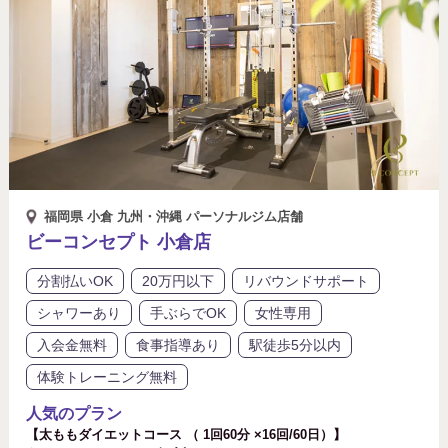
福岡県 小倉 九州・沖縄 パーソナルジム店舗
ビーコンセプト 小倉店
分割払いOK
20万円以下
リバウンドサポート
シャワーあり
手ぶらでOK
女性専用
入会金無料
食事指導あり
駅徒歩5分以内
体験トレーニング無料
人気のプラン
【太ももダイエットコース （ 1回60分 ×16回/60日）】