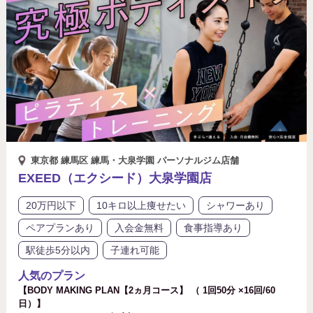
東京都 練馬区 練馬・大泉学園 パーソナルジム店舗
EXEED（エクシード）大泉学園店
20万円以下
10キロ以上痩せたい
シャワーあり
ペアプランあり
入会金無料
食事指導あり
駅徒歩5分以内
子連れ可能
人気のプラン
【BODY MAKING PLAN【2ヵ月コース】 （ 1回50分 ×16回/60
日）】