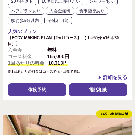
20万円以下
10キロ以上痩せたい
シャワーあり
ペアプランあり
入会金無料
食事指導あり
駅徒歩5分以内
子連れ可能
人気のプラン
【BODY MAKING PLAN【2ヵ月コース】 （ 1回50分 ×16回/60
日）】
入会金
無料
コース料金
165,000円
1回あたりの料金
10,313円
※1回あたりの料金はコース料金÷回数で算出
詳細を見る
体験予約
電話相談