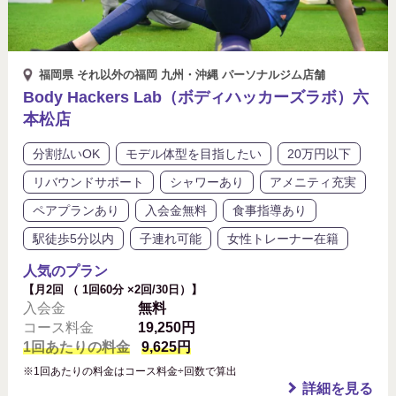
福岡県 それ以外の福岡 九州・沖縄 パーソナルジム店舗
Body Hackers Lab（ボディハッカーズラボ）六
本松店
分割払いOK
モデル体型を目指したい
20万円以下
リバウンドサポート
シャワーあり
アメニティ充実
ペアプランあり
入会金無料
食事指導あり
駅徒歩5分以内
子連れ可能
女性トレーナー在籍
人気のプラン
【月2回 （ 1回60分 ×2回/30日）】
入会金
無料
コース料金
19,250円
1回あたりの料金
9,625円
※1回あたりの料金はコース料金÷回数で算出
詳細を見る