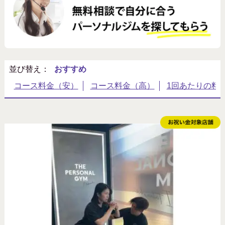
北海道・東北
関東（東京以外）
並び替え：
北陸・甲信越
東海・近畿
中国・四国
九州・沖縄
特徴
キャッシュバックあり
10キロ以上痩せたい
20万円以下
アメニティ充実