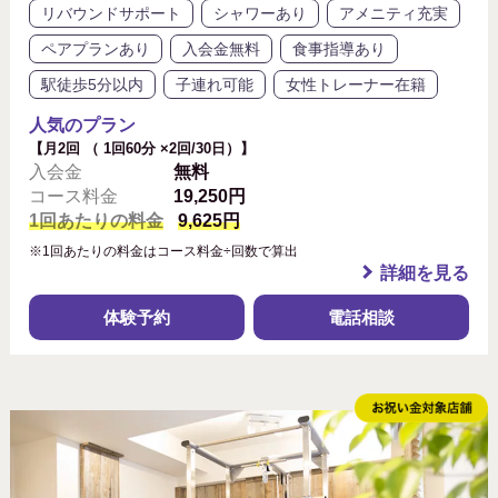
リバウンドサポート
シャワーあり
アメニティ充実
ペアプランあり
入会金無料
食事指導あり
駅徒歩5分以内
子連れ可能
女性トレーナー在籍
人気のプラン
【月2回 （ 1回60分 ×2回/30日）】
入会金
無料
コース料金
19,250円
1回あたりの料金
9,625円
※1回あたりの料金はコース料金÷回数で算出
詳細を見る
体験予約
電話相談