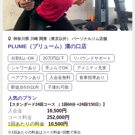
神奈川県 川崎 関東（東京以外） パーソナルジム店舗
PLUME（プリューム）溝の口店
分割払いOK
20万円以下
リバウンドサポート
シャワーあり
手ぶらでOK
アメニティ充実
ペアプランあり
入会金無料
食事指導あり
駅徒歩5分以内
子連れ可能
人気のプラン
【スタンダード24回コース （ 1回60分 ×24回/150日）】
入会金
16,500円
コース料金
252,000円
1回あたりの料金
10,500円
※1回あたりの料金はコース料金÷回数で算出