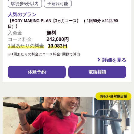
駅徒歩5分以内
子連れ可能
人気のプラン
【BODY MAKING PLAN【3ヵ月コース】 （ 1回50分 ×24回/90
日）】
入会金
無料
コース料金
242,000円
1回あたりの料金
10,083円
※1回あたりの料金はコース料金÷回数で算出
詳細を見る
体験予約
電話相談