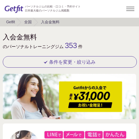
パーソナルジムの比較・口コミ・予約サイト
日本最大級のパーソナルジム掲載数
Getfit
全国
入会金無料
入会金無料
353
のパーソナルトレーニングジム
件
条件を変更・絞り込み
キーワード
地域
東京都
大阪府