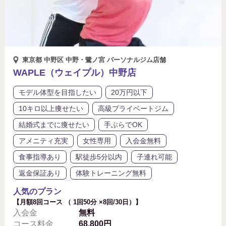
東京都 中野区 中野・鷺ノ宮 パーソナルジム店舗
WAPLE（ウェイプル）中野店
モデル体型を目指したい
20万円以下
10キロ以上痩せたい
高級プライベートジム
結婚式までに痩せたい
手ぶらでOK
アメニティ充実
女性専用
入会金無料
食事指導あり
駅徒歩5分以内
子連れ可能
返金保証あり
体験トレーニング無料
人気のプラン
【月額8回コース （ 1回50分 ×8回/30日）】
入会金
無料
コース料金
68,800円