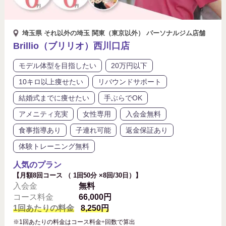
埼玉県 それ以外の埼玉 関東（東京以外） パーソナルジム店舗
Brillio（ブリリオ）西川口店
モデル体型を目指したい
20万円以下
10キロ以上痩せたい
リバウンドサポート
結婚式までに痩せたい
手ぶらでOK
アメニティ充実
女性専用
入会金無料
食事指導あり
子連れ可能
返金保証あり
体験トレーニング無料
人気のプラン
【月額8回コース （ 1回50分 ×8回/30日）】
入会金
無料
コース料金
66,000円
1回あたりの料金
8,250円
※1回あたりの料金はコース料金÷回数で算出