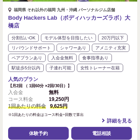
福岡県 それ以外の福岡 九州・沖縄 パーソナルジム店舗
Body Hackers Lab（ボディハッカーズラボ）大
橋店
分割払いOK
モデル体型を目指したい
20万円以下
リバウンドサポート
シャワーあり
アメニティ充実
ペアプランあり
入会金無料
食事指導あり
駅徒歩5分以内
子連れ可能
女性トレーナー在籍
人気のプラン
【月2回 （ 1回60分 ×2回/30日）】
入会金
無料
コース料金
19,250円
1回あたりの料金
9,625円
※1回あたりの料金はコース料金÷回数で算出
詳細を見る
体験予約
電話相談