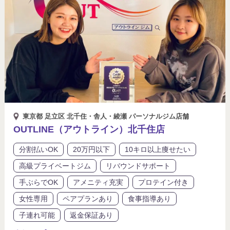
東京都 足立区 北千住・舎人・綾瀬 パーソナルジム店舗
OUTLINE（アウトライン）北千住店
分割払いOK
20万円以下
10キロ以上痩せたい
高級プライベートジム
リバウンドサポート
手ぶらでOK
アメニティ充実
プロテイン付き
女性専用
ペアプランあり
食事指導あり
子連れ可能
返金保証あり