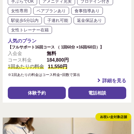
手ぶらでOK
アメニティ充実
プロテイン付き
女性専用
ペアプランあり
食事指導あり
駅徒歩5分以内
子連れ可能
返金保証あり
女性トレーナー在籍
人気のプラン
【フルサポート16回コース （ 1回60分 ×16回/60日）】
入会金
無料
コース料金
184,800円
1回あたりの料金
11,550円
※1回あたりの料金はコース料金÷回数で算出
詳細を見る
体験予約
電話相談