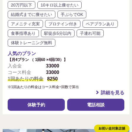
20万円以下
10キロ以上痩せたい
結婚式までに痩せたい
手ぶらでOK
アメニティ充実
プロテイン付き
ペアプランあり
食事指導あり
駅徒歩5分以内
子連れ可能
体験トレーニング無料
人気のプラン
【月4プラン （ 1回60 ×4回/30）】
入会金
33000
コース料金
33000
1回あたりの料金
8250
※1回あたりの料金はコース料金÷回数で算出
詳細を見る
体験予約
電話相談