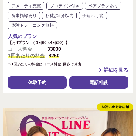
アメニティ充実
プロテイン付き
ペアプランあり
食事指導あり
駅徒歩5分以内
子連れ可能
体験トレーニング無料
人気のプラン
【月4プラン （ 1回60 ×4回/30）】
コース料金
33000
1回あたりの料金
8250
※1回あたりの料金はコース料金÷回数で算出
詳細を見る
体験予約
電話相談