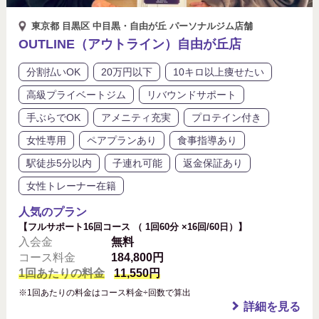
東京都 目黒区 中目黒・自由が丘 パーソナルジム店舗
OUTLINE（アウトライン）自由が丘店
分割払いOK
20万円以下
10キロ以上痩せたい
高級プライベートジム
リバウンドサポート
手ぶらでOK
アメニティ充実
プロテイン付き
女性専用
ペアプランあり
食事指導あり
駅徒歩5分以内
子連れ可能
返金保証あり
女性トレーナー在籍
人気のプラン
【フルサポート16回コース （ 1回60分 ×16回/60日）】
入会金
無料
コース料金
184,800円
1回あたりの料金
11,550円
※1回あたりの料金はコース料金÷回数で算出
詳細を見る