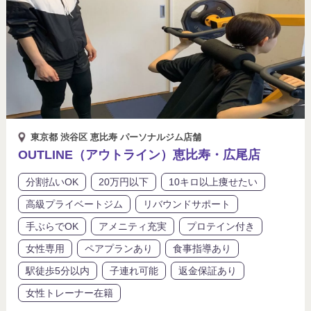
東京都 渋谷区 恵比寿 パーソナルジム店舗
OUTLINE（アウトライン）恵比寿・広尾店
分割払いOK
20万円以下
10キロ以上痩せたい
高級プライベートジム
リバウンドサポート
手ぶらでOK
アメニティ充実
プロテイン付き
女性専用
ペアプランあり
食事指導あり
駅徒歩5分以内
子連れ可能
返金保証あり
女性トレーナー在籍