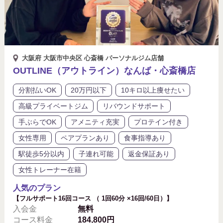
大阪府 大阪市中央区 心斎橋 パーソナルジム店舗
OUTLINE（アウトライン）なんば・心斎橋店
分割払いOK
20万円以下
10キロ以上痩せたい
高級プライベートジム
リバウンドサポート
手ぶらでOK
アメニティ充実
プロテイン付き
女性専用
ペアプランあり
食事指導あり
駅徒歩5分以内
子連れ可能
返金保証あり
女性トレーナー在籍
人気のプラン
【フルサポート16回コース （ 1回60分 ×16回/60日）】
入会金
無料
コース料金
184,800円