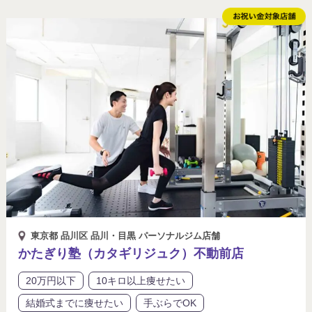
東京都 品川区 品川・目黒 パーソナルジム店舗
かたぎり塾（カタギリジュク）不動前店
20万円以下
10キロ以上痩せたい
結婚式までに痩せたい
手ぶらでOK