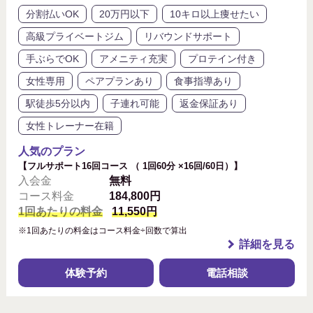
分割払いOK
20万円以下
10キロ以上痩せたい
高級プライベートジム
リバウンドサポート
手ぶらでOK
アメニティ充実
プロテイン付き
女性専用
ペアプランあり
食事指導あり
駅徒歩5分以内
子連れ可能
返金保証あり
女性トレーナー在籍
人気のプラン
【フルサポート16回コース （ 1回60分 ×16回/60日）】
入会金
無料
コース料金
184,800円
1回あたりの料金
11,550円
※1回あたりの料金はコース料金÷回数で算出
詳細を見る
体験予約
電話相談