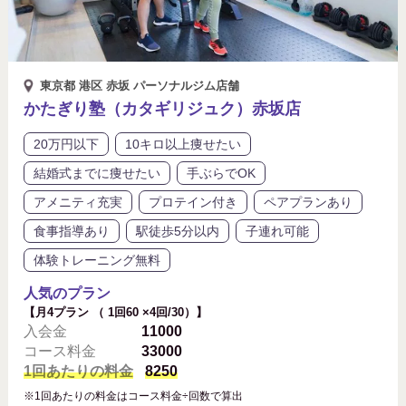
東京都 港区 赤坂 パーソナルジム店舗
かたぎり塾（カタギリジュク）赤坂店
20万円以下
10キロ以上痩せたい
結婚式までに痩せたい
手ぶらでOK
アメニティ充実
プロテイン付き
ペアプランあり
食事指導あり
駅徒歩5分以内
子連れ可能
体験トレーニング無料
人気のプラン
【月4プラン （ 1回60 ×4回/30）】
入会金
11000
コース料金
33000
1回あたりの料金
8250
※1回あたりの料金はコース料金÷回数で算出