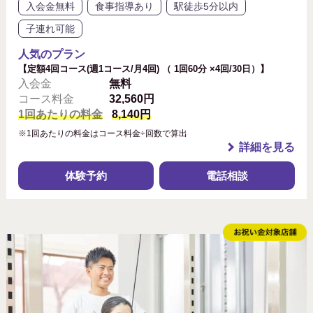
入会金無料
食事指導あり
駅徒歩5分以内
子連れ可能
人気のプラン
【定額4回コース(週1コース/月4回) （ 1回60分 ×4回/30日）】
入会金
無料
コース料金
32,560円
1回あたりの料金
8,140円
※1回あたりの料金はコース料金÷回数で算出
詳細を見る
体験予約
電話相談