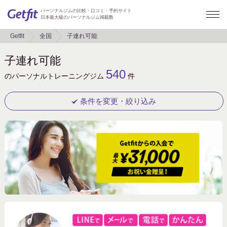
パーソナルジムの比較・口コミ・予約サイト
日本最大級のパーソナルジム掲載数
Getfit
全国
子連れ可能
子連れ可能
540
のパーソナルトレーニングジム
件
条件を変更・絞り込み
キーワード
地域
東京都
大阪府