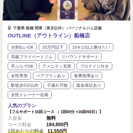
シャワーあり
プロテイン付き
ペアプランあり
モデル体型を目指したい
千葉県 船橋 関東（東京以外） パーソナルジム店舗
リバウンドサポート
体験トレーニング無料
OUTLINE（アウトライン）船橋店
入会金無料
分割払いOK
分割払いOK
20万円以下
10キロ以上痩せたい
高級プライベートジム
リバウンドサポート
女性トレーナー在籍
女性専用
手ぶらでOK
アメニティ充実
プロテイン付き
子連れ可能
手ぶらでOK
水素水あり
女性専用
ペアプランあり
食事指導あり
駅徒歩5分以内
子連れ可能
返金保証あり
結婚式までに痩せたい
返金保証あり
女性トレーナー在籍
食事指導あり
駅徒歩5分以内
人気のプラン
【フルサポート16回コース （ 1回60分 ×16回/60日）】
入会金
無料
高級プライベートジム
コース料金
184,800円
1回あたりの料金
11,550円