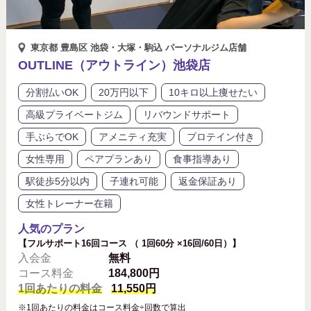
東京都 豊島区 池袋・大塚・駒込 パーソナルジム店舗
OUTLINE（アウトライン）池袋店
分割払いOK
20万円以下
10キロ以上痩せたい
高級プライベートジム
リバウンドサポート
手ぶらでOK
アメニティ充実
プロテイン付き
女性専用
ペアプランあり
食事指導あり
駅徒歩5分以内
子連れ可能
返金保証あり
女性トレーナー在籍
人気のプラン
【フルサポート16回コース （ 1回60分 ×16回/60日）】
入会金
無料
コース料金
184,800円
1回あたりの料金
11,550円
※1回あたりの料金はコース料金÷回数で算出