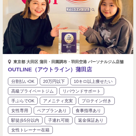
東京都 大田区 蒲田・田園調布・羽田空港 パーソナルジム店舗
OUTLINE（アウトライン）蒲田店
分割払いOK
20万円以下
10キロ以上痩せたい
高級プライベートジム
リバウンドサポート
手ぶらでOK
アメニティ充実
プロテイン付き
女性専用
ペアプランあり
食事指導あり
駅徒歩5分以内
子連れ可能
返金保証あり
女性トレーナー在籍