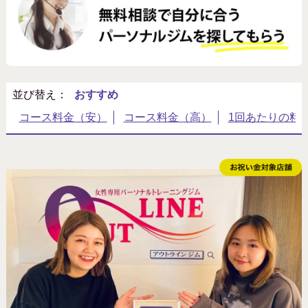
北海道・東北
関東（東京以外）
並び替え：
北陸・甲信越
東海・近畿
中国・四国
九州・沖縄
特徴
キャッシュバックあり
10キロ以上痩せたい
20万円以下
アメニティ充実