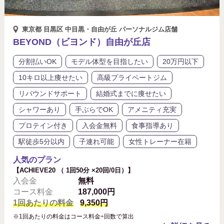
東京都 目黒区 中目黒・自由が丘 パーソナルジム店舗
BEYOND（ビヨンド）自由が丘店
分割払いOK
モデル体型を目指したい
20万円以下
10キロ以上痩せたい
高級プライベートジム
リバウンドサポート
結婚式までに痩せたい
シャワーあり
手ぶらでOK
アメニティ充実
プロテイン付き
入会金無料
食事指導あり
駅徒歩5分以内
子連れ可能
女性トレーナー在籍
人気のプラン
【ACHIEVE20 （ 1回50分 ×20回/0日）】
入会金
無料
コース料金
187,000円
1回あたりの料金
9,350円
※1回あたりの料金はコース料金÷回数で算出