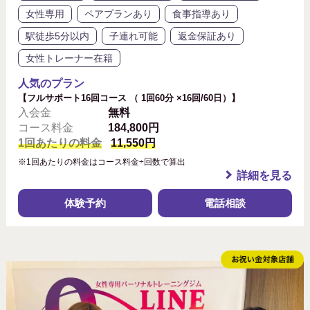
女性専用
ペアプランあり
食事指導あり
駅徒歩5分以内
子連れ可能
返金保証あり
女性トレーナー在籍
人気のプラン
【フルサポート16回コース （ 1回60分 ×16回/60日）】
入会金
無料
コース料金
184,800円
1回あたりの料金
11,550円
※1回あたりの料金はコース料金÷回数で算出
詳細を見る
体験予約
電話相談