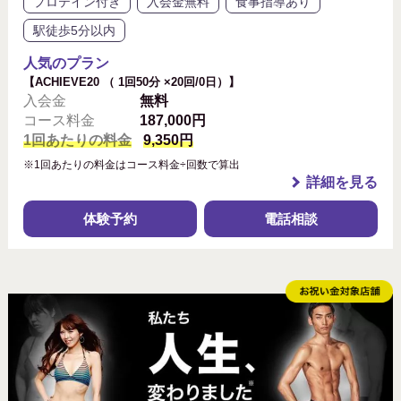
プロテイン付き
入会金無料
食事指導あり
駅徒歩5分以内
人気のプラン
【ACHIEVE20 （ 1回50分 ×20回/0日）】
入会金
無料
コース料金
187,000円
1回あたりの料金
9,350円
※1回あたりの料金はコース料金÷回数で算出
詳細を見る
体験予約
電話相談