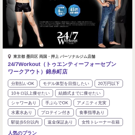
東京都 墨田区 両国・押上 パーソナルジム店舗
24/7Workout（トゥエンティーフォーセブン
ワークアウト）錦糸町店
分割払いOK
モデル体型を目指したい
20万円以下
10キロ以上痩せたい
結婚式までに痩せたい
シャワーあり
手ぶらでOK
アメニティ充実
水素水あり
プロテイン付き
食事指導あり
駅徒歩5分以内
返金保証あり
女性トレーナー在籍
人気のプラン