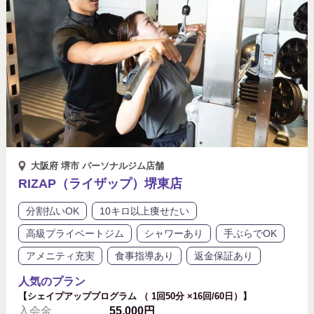
大阪府 堺市 パーソナルジム店舗
RIZAP（ライザップ）堺東店
分割払いOK
10キロ以上痩せたい
高級プライベートジム
シャワーあり
手ぶらでOK
アメニティ充実
食事指導あり
返金保証あり
人気のプラン
【シェイプアッププログラム （ 1回50分 ×16回/60日）】
入会金
55,000円