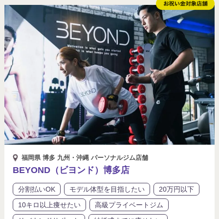
福岡県 博多 九州・沖縄 パーソナルジム店舗
BEYOND（ビヨンド）博多店
分割払いOK
モデル体型を目指したい
20万円以下
10キロ以上痩せたい
高級プライベートジム