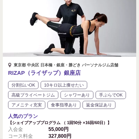
シャワーあり
プロテイン付き
ペアプランあり
モデル体型を目指したい
リバウンドサポート
体験トレーニング無料
入会金無料
分割払いOK
女性トレーナー在籍
女性専用
東京都 中央区 日本橋・銀座・勝どき パーソナルジム店舗
RIZAP（ライザップ）銀座店
子連れ可能
手ぶらでOK
水素水あり
分割払いOK
10キロ以上痩せたい
結婚式までに痩せたい
返金保証あり
高級プライベートジム
シャワーあり
手ぶらでOK
アメニティ充実
食事指導あり
返金保証あり
食事指導あり
駅徒歩5分以内
人気のプラン
【シェイプアッププログラム （ 1回50分 ×16回/60日）】
高級プライベートジム
入会金
55,000円
コース料金
327,800円