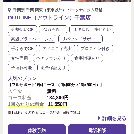
千葉県 千葉 関東（東京以外） パーソナルジム店舗
OUTLINE（アウトライン）千葉店
分割払いOK
20万円以下
10キロ以上痩せたい
高級プライベートジム
リバウンドサポート
手ぶらでOK
アメニティ充実
プロテイン付き
女性専用
ペアプランあり
食事指導あり
子連れ可能
返金保証あり
人気のプラン
【フルサポート16回コース （ 1回60分 ×16回/60日）】
入会金
無料
コース料金
184,800円
1回あたりの料金
11,550円
※1回あたりの料金はコース料金÷回数で算出
詳細を見る
体験予約
電話相談