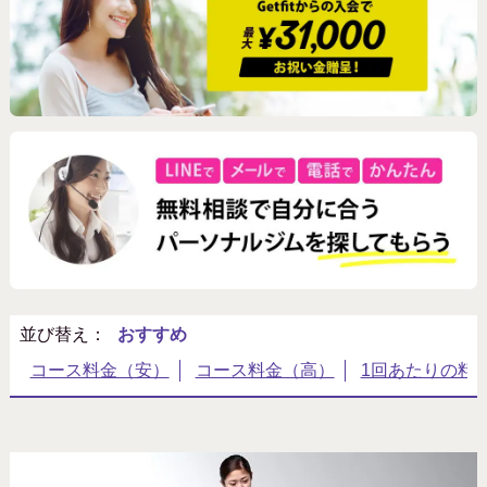
北海道・東北
関東（東京以外）
北陸・甲信越
東海・近畿
中国・四国
九州・沖縄
並び替え：
特徴
キャッシュバックあり
10キロ以上痩せたい
20万円以下
アメニティ充実