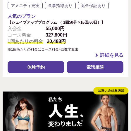
アメニティ充実
食事指導あり
返金保証あり
人気のプラン
【シェイプアッププログラム （ 1回50分 ×16回/60日）】
入会金
55,000円
コース料金
327,800円
1回あたりの料金
20,488円
※1回あたりの料金はコース料金÷回数で算出
詳細を見る
体験予約
電話相談