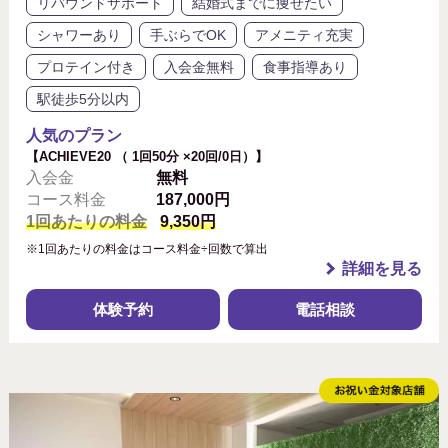
リバウンドサポート
結婚式までに痩せたい
シャワーあり
手ぶらでOK
アメニティ充実
プロテイン付き
入会金無料
食事指導あり
駅徒歩5分以内
人気のプラン
【ACHIEVE20 （ 1回50分 ×20回/0日）】
入会金
無料
コース料金
187,000円
1回あたりの料金
9,350円
※1回あたりの料金はコース料金÷回数で算出
詳細を見る
体験予約
電話相談