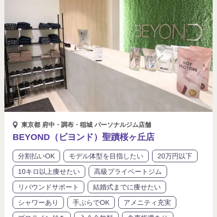
東京都 府中・調布・稲城 パーソナルジム店舗
BEYOND（ビヨンド）聖蹟桜ヶ丘店
分割払いOK
モデル体型を目指したい
20万円以下
10キロ以上痩せたい
高級プライベートジム
リバウンドサポート
結婚式までに痩せたい
シャワーあり
手ぶらでOK
アメニティ充実