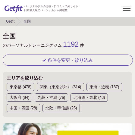
パーソナルジムの比較・口コミ・予約サイト
日本最大級のパーソナルジム掲載数
Getfit
全国
全国
1192
のパーソナルトレーニングジム
件
条件を変更・絞り込み
エリアを絞り込む
キーワード
東京都 (478)
関東（東京以外） (314)
東海・近畿 (137)
大阪府 (84)
九州・沖縄 (76)
北海道・東北 (43)
中国・四国 (28)
北陸・甲信越 (25)
地域
東京都
大阪府