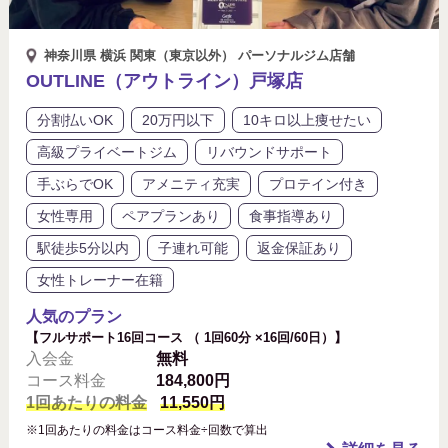
神奈川県 横浜 関東（東京以外） パーソナルジム店舗
OUTLINE（アウトライン）戸塚店
分割払いOK
20万円以下
10キロ以上痩せたい
高級プライベートジム
リバウンドサポート
手ぶらでOK
アメニティ充実
プロテイン付き
女性専用
ペアプランあり
食事指導あり
駅徒歩5分以内
子連れ可能
返金保証あり
女性トレーナー在籍
人気のプラン
【フルサポート16回コース （ 1回60分 ×16回/60日）】
入会金
無料
コース料金
184,800円
1回あたりの料金
11,550円
※1回あたりの料金はコース料金÷回数で算出