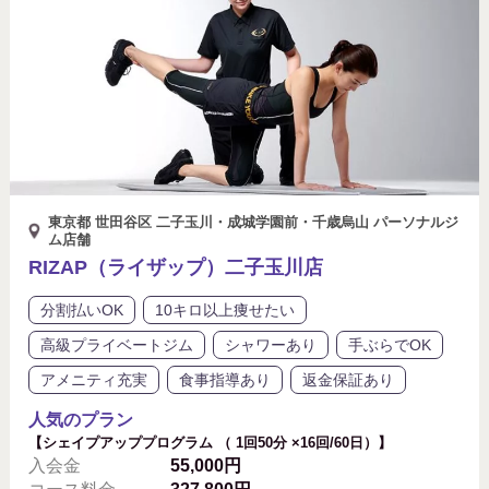
東京都 世田谷区 二子玉川・成城学園前・千歳烏山 パーソナルジ
ム店舗
RIZAP（ライザップ）二子玉川店
分割払いOK
10キロ以上痩せたい
高級プライベートジム
シャワーあり
手ぶらでOK
アメニティ充実
食事指導あり
返金保証あり
人気のプラン
【シェイプアッププログラム （ 1回50分 ×16回/60日）】
入会金
55,000円