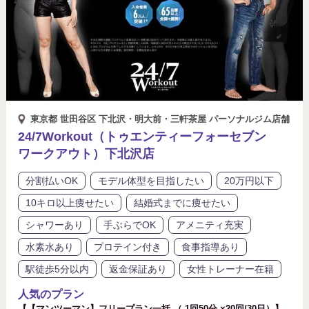
東京都 世田谷区 下北沢・明大前・三軒茶屋 パーソナルジム店舗
24/7Workout（トゥエンティーフォーセブン
ワークアウト）下北沢店
分割払いOK
モデル体型を目指したい
20万円以下
10キロ以上痩せたい
結婚式までに痩せたい
シャワーあり
手ぶらでOK
アメニティ充実
水素水あり
プロテイン付き
食事指導あり
駅徒歩5分以内
返金保証あり
女性トレーナー在籍
人気のプラン
【【マンツーマン】フリープラン一括 （ 1回50分 ×20回/30日）】