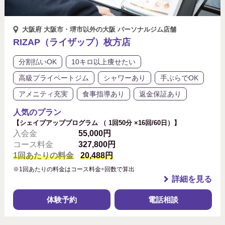
大阪府 大阪市・堺市以外の大阪 パーソナルジム店舗
RIZAP（ライザップ）枚方店
分割払いOK
10キロ以上痩せたい
高級プライベートジム
シャワーあり
手ぶらでOK
アメニティ充実
食事指導あり
返金保証あり
人気のプラン
【シェイプアッププログラム （ 1回50分 ×16回/60日）】
入会金
55,000円
コース料金
327,800円
1回あたりの料金
20,488円
※1回あたりの料金はコース料金÷回数で算出
詳細を見る
体験予約
電話相談