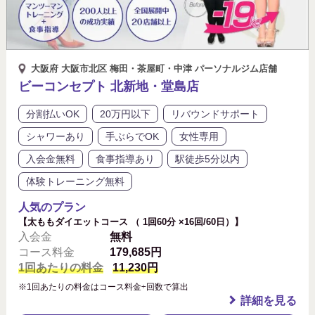
大阪府 大阪市北区 梅田・茶屋町・中津 パーソナルジム店舗
ビーコンセプト 北新地・堂島店
分割払いOK
20万円以下
リバウンドサポート
シャワーあり
手ぶらでOK
女性専用
入会金無料
食事指導あり
駅徒歩5分以内
体験トレーニング無料
人気のプラン
【太ももダイエットコース （ 1回60分 ×16回/60日）】
入会金
無料
コース料金
179,685円
1回あたりの料金
11,230円
※1回あたりの料金はコース料金÷回数で算出
詳細を見る