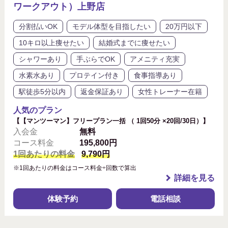
ワークアウト）上野店
分割払いOK
モデル体型を目指したい
20万円以下
10キロ以上痩せたい
結婚式までに痩せたい
シャワーあり
手ぶらでOK
アメニティ充実
水素水あり
プロテイン付き
食事指導あり
駅徒歩5分以内
返金保証あり
女性トレーナー在籍
人気のプラン
【【マンツーマン】フリープラン一括 （ 1回50分 ×20回/30日）】
入会金
無料
コース料金
195,800円
1回あたりの料金
9,790円
※1回あたりの料金はコース料金÷回数で算出
詳細を見る
体験予約
電話相談