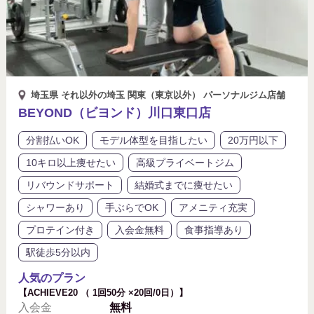
埼玉県 それ以外の埼玉 関東（東京以外） パーソナルジム店舗
BEYOND（ビヨンド）川口東口店
分割払いOK
モデル体型を目指したい
20万円以下
10キロ以上痩せたい
高級プライベートジム
リバウンドサポート
結婚式までに痩せたい
シャワーあり
手ぶらでOK
アメニティ充実
プロテイン付き
入会金無料
食事指導あり
駅徒歩5分以内
人気のプラン
【ACHIEVE20 （ 1回50分 ×20回/0日）】
入会金
無料