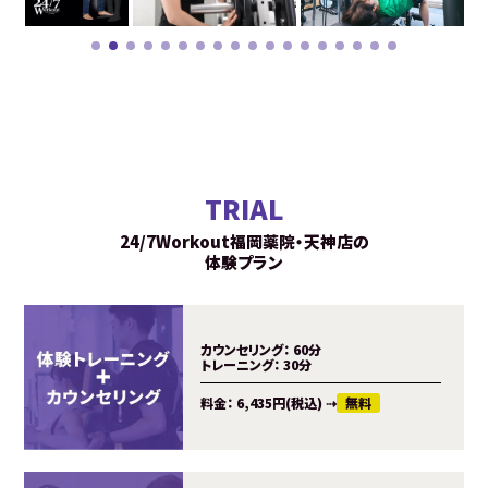
TRIAL
24/7Workout福岡薬院・天神店の
体験プラン
カウンセリング：
60分
トレーニング：
30分
料金：
6,435円(税込)
⇢
無料