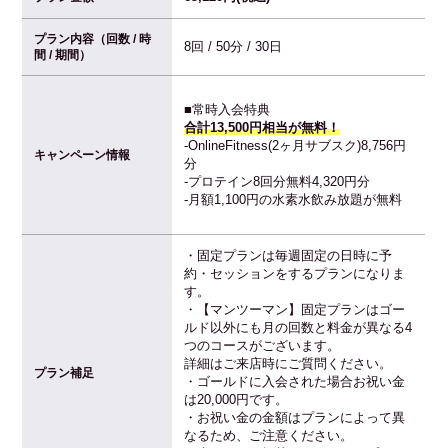
プラン内容（回数 / 時
8回 / 50分 / 30日
間 / 期間）
■常時入会特典
合計13,500円相当が無料！
-OnlineFitness(2ヶ月サブスク)8,756円
キャンペーン情報
分
-プロテイン8回分無料4,320円分
-月額1,100円の水素水飲み放題が無料
・固定プランは毎週固定の日時に予
約・セッションをするプランになりま
す。
・【マンツーマン】固定プランはゴー
ルド以外にも月の回数と料金が異なる4
つのコースがございます。
詳細はご来店時にご質問ください。
プラン補足
・ゴールドに入会された場合お祝い金
は20,000円です。
・お祝い金の金額はプランによって異
なるため、ご注意ください。