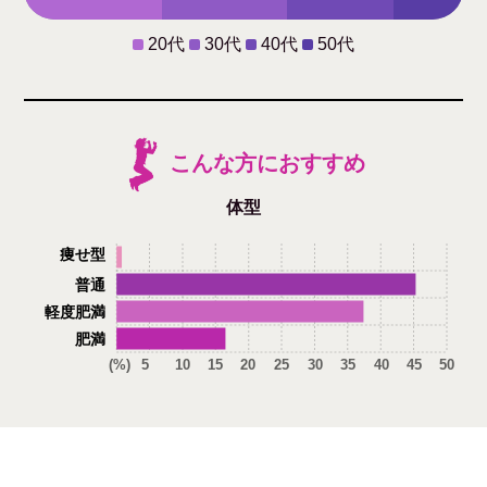
20代
30代
40代
50代
こんな方におすすめ
体型
痩せ型
普通
軽度肥満
肥満
(%)
5
10
15
20
25
30
35
40
45
50