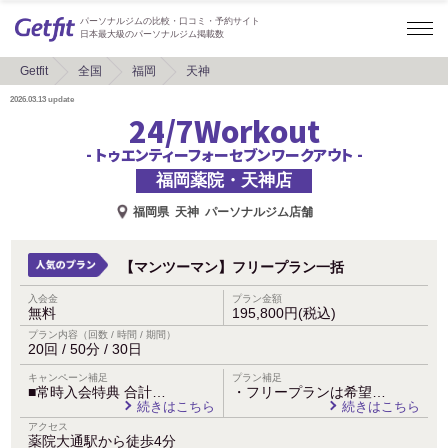
パーソナルジムの比較・口コミ・予約サイト
日本最大級のパーソナルジム掲載数
Getfit
全国
福岡
天神
2026.03.13
update
24/7Workout
- トゥエンティーフォーセブンワークアウト -
福岡薬院・天神店
福岡県
天神
パーソナルジム店舗
【マンツーマン】フリープラン一括
入会金
プラン金額
無料
195,800円(税込)
プラン内容（回数 / 時間 / 期間）
20回 / 50分 / 30日
キャンペーン補足
プラン補足
■常時入会特典 合計…
・フリープランは希望…
続きはこちら
続きはこちら
アクセス
薬院大通駅から徒歩4分