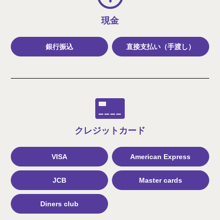
現金
銀行振込
直接支払い（手渡し）
クレジット
カード
VISA
American Express
JCB
Master cards
Diners club