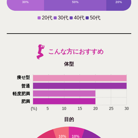
30%
50%
20%
0%
20代
30代
40代
50代
こんな方におすすめ
体型
痩せ型
普通
軽度肥満
肥満
(%)
5
10
15
20
25
30
目的
10%
10%