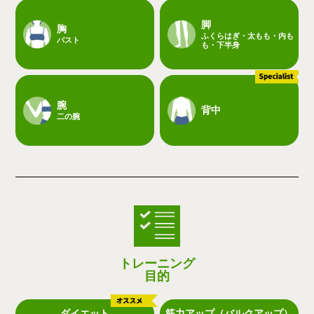
脚
胸
ふくらはぎ・太もも・内も
バスト
も・下半身
腕
背中
二の腕
トレーニング
目的
ダイエット
筋力アップ（バルクアップ）