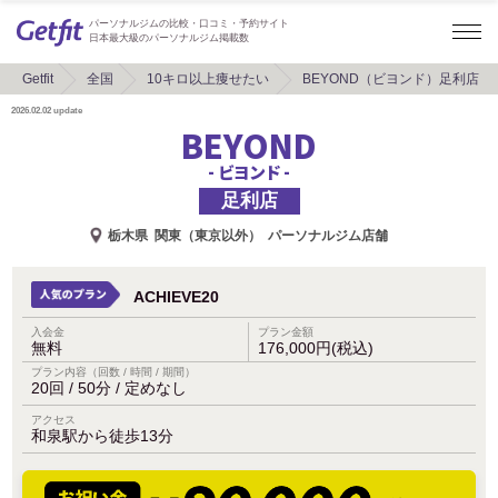
パーソナルジムの比較・口コミ・予約サイト
日本最大級のパーソナルジム掲載数
Getfit
全国
10キロ以上痩せたい
BEYOND（ビヨンド）足利店
2026.02.02
update
BEYOND
- ビヨンド -
足利店
栃木県
関東（東京以外）
パーソナルジム店舗
ACHIEVE20
入会金
プラン金額
無料
176,000円(税込)
プラン内容（回数 / 時間 / 期間）
20回 / 50分 / 定めなし
アクセス
和泉駅から徒歩13分