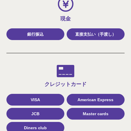
現金
銀行振込
直接支払い（手渡し）
クレジット
カード
VISA
American Express
JCB
Master cards
Diners club