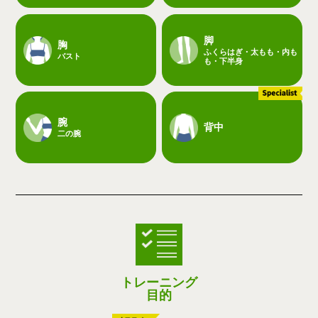
脚
胸
ふくらはぎ・太もも・内も
バスト
も・下半身
腕
背中
二の腕
トレーニング
目的