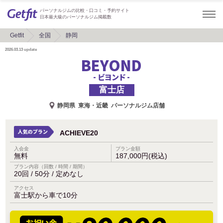
パーソナルジムの比較・口コミ・予約サイト
日本最大級のパーソナルジム掲載数
Getfit
全国
静岡
2026.03.13
update
BEYOND
- ビヨンド -
富士店
静岡県
東海・近畿
パーソナルジム店舗
ACHIEVE20
入会金
プラン金額
無料
187,000円(税込)
プラン内容（回数 / 時間 / 期間）
20回 / 50分 / 定めなし
アクセス
富士駅から車で10分