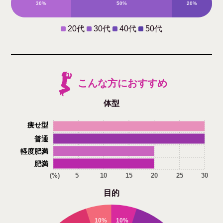
30%
50%
20%
0%
20代
30代
40代
50代
こんな方におすすめ
体型
痩せ型
普通
軽度肥満
肥満
(%)
5
10
15
20
25
30
目的
10%
10%