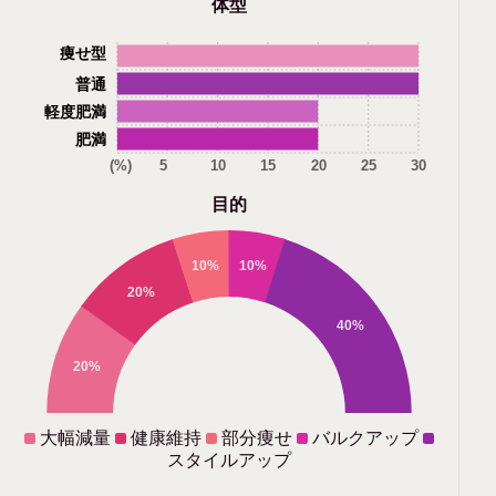
体型
痩せ型
普通
軽度肥満
肥満
(%)
5
10
15
20
25
30
目的
10%
10%
20%
40%
20%
大幅減量
健康維持
部分痩せ
バルクアップ
スタイルアップ