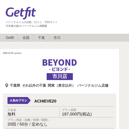
パーソナルジムの比較・口コミ・予約サイト
日本最大級のパーソナルジム掲載数
Getfit
全国
千葉
市川
2025.12.25
update
BEYOND
- ビヨンド -
市川店
千葉県
それ以外の千葉
関東（東京以外）
パーソナルジム店舗
ACHIEVE20
入会金
プラン金額
無料
187,000円(税込)
プラン内容（回数 / 時間 / 期間）
20回 / 50分 / 定めなし