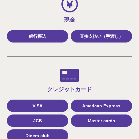
現金
銀行振込
直接支払い（手渡し）
クレジット
カード
VISA
American Express
JCB
Master cards
Diners club