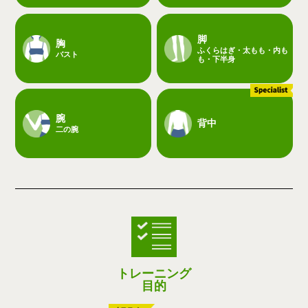
脚
胸
ふくらはぎ・太もも・内も
バスト
も・下半身
腕
背中
二の腕
トレーニング
目的