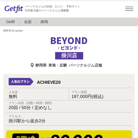
パーソナルジムの比較・口コミ・予約サイト
日本最大級のパーソナルジム掲載数
Getfit
全国
静岡
2026.03.13
update
BEYOND
- ビヨンド -
掛川店
静岡県
東海・近畿
パーソナルジム店舗
ACHIEVE20
入会金
プラン金額
無料
187,000円(税込)
プラン内容（回数 / 時間 / 期間）
20回 / 50分 / 定めなし
アクセス
掛川駅から徒歩2分