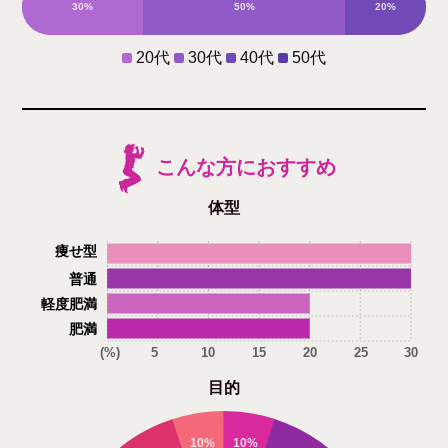
30%
50%
20%
0%
20代
30代
40代
50代
こんな方におすすめ
体型
痩せ型
普通
軽度肥満
肥満
(%)
5
10
15
20
25
30
目的
10%
10%