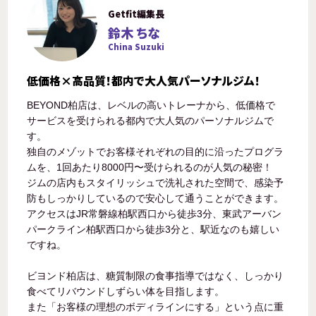
Getfit編集長
鈴木 ちな
China Suzuki
低価格×高品質！都内で大人気パーソナルジム！
BEYOND柏店は、レベルの高いトレーナから、低価格で
サービスを受けられる都内で大人気のパーソナルジムで
す。
独自のメゾットでお客様それぞれの目的に沿ったプログラ
ムを、1回あたり8000円〜受けられるのが人気の秘密！
ジムの店内もスタイリッシュで洗礼された空間で、感染予
防もしっかりしているので安心して通うことができます。
アクセスはJR常磐線柏駅西口から徒歩3分、東武アーバン
パークライン柏駅西口から徒歩3分と、駅近なのも嬉しい
ですね。
ビヨンド柏店は、糖質制限の食事指導ではなく、しっかり
食べてリバウンドしずらい体を目指します。
また「お客様の理想のボディラインにする」という点に重