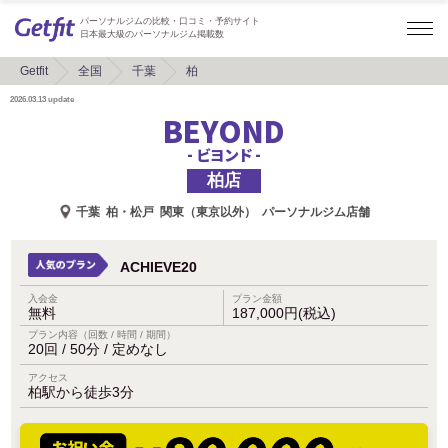
パーソナルジムの比較・口コミ・予約サイト
日本最大級のパーソナルジム掲載数
Getfit
全国
千葉
柏
2026.03.13
update
BEYOND
- ビヨンド -
柏店
千葉
柏・松戸
関東（東京以外）
パーソナルジム店舗
ACHIEVE20
入会金
プラン金額
無料
187,000円(税込)
プラン内容（回数 / 時間 / 期間）
20回 / 50分 / 定めなし
アクセス
柏駅から徒歩3分