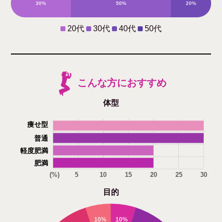
30%
50%
20%
0%
20代
30代
40代
50代
こんな方におすすめ
体型
痩せ型
普通
軽度肥満
肥満
(%)
5
10
15
20
25
30
目的
10%
10%