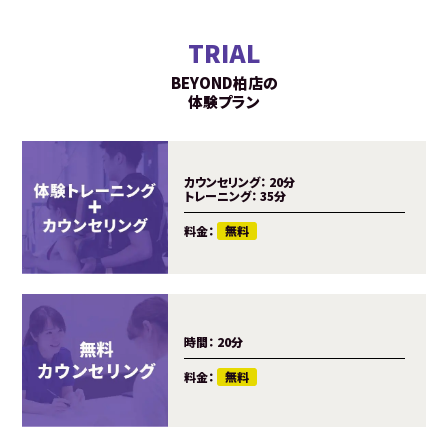
TRIAL
BEYOND柏店の
体験プラン
カウンセリング：
20分
トレーニング：
35分
料金：
無料
時間：
20分
料金：
無料