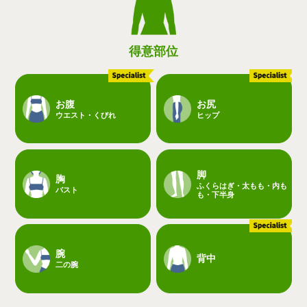
得意部位
お腹
お尻
ウエスト・くびれ
ヒップ
脚
胸
ふくらはぎ・太もも・内も
バスト
も・下半身
腕
背中
二の腕