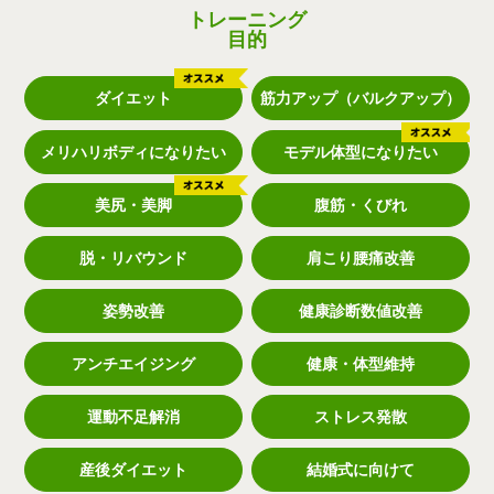
トレーニング
目的
ダイエット
筋力アップ（バルクアップ）
メリハリボディになりたい
モデル体型になりたい
美尻・美脚
腹筋・くびれ
脱・リバウンド
肩こり腰痛改善
姿勢改善
健康診断数値改善
アンチエイジング
健康・体型維持
運動不足解消
ストレス発散
産後ダイエット
結婚式に向けて