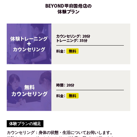
BEYOND甲府国母店の
体験プラン
カウンセリング：
20分
トレーニング：
35分
料金：
無料
時間：
20分
料金：
無料
体験プランの補足
カウンセリング：身体の状態・生活についてお伺いします。