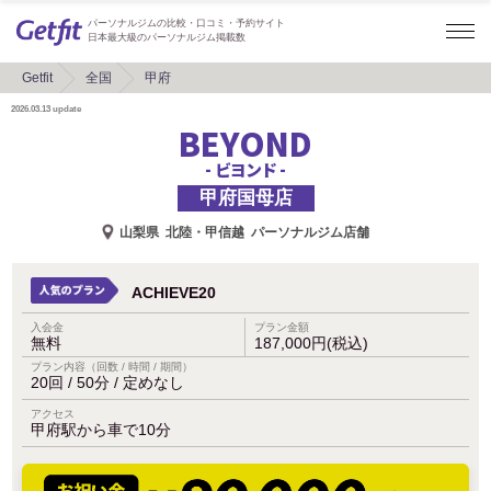
パーソナルジムの比較・口コミ・予約サイト
日本最大級のパーソナルジム掲載数
Getfit
全国
甲府
2026.03.13
update
BEYOND
- ビヨンド -
甲府国母店
山梨県
北陸・甲信越
パーソナルジム店舗
ACHIEVE20
入会金
プラン金額
無料
187,000円(税込)
プラン内容（回数 / 時間 / 期間）
20回 / 50分 / 定めなし
アクセス
甲府駅から車で10分