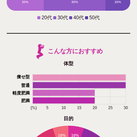
30%
50%
20%
0%
20代
30代
40代
50代
こんな方におすすめ
体型
痩せ型
普通
軽度肥満
肥満
(%)
5
10
15
20
25
30
目的
10%
10%