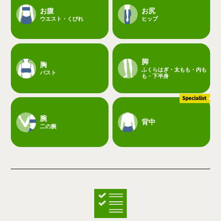
お腹
お尻
ウエスト・くびれ
ヒップ
脚
胸
ふくらはぎ・太もも・内も
バスト
も・下半身
腕
背中
二の腕