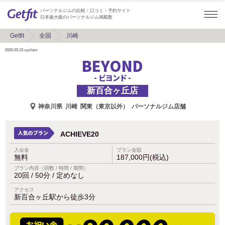
パーソナルジムの比較・口コミ・予約サイト
日本最大級のパーソナルジム掲載数
Getfit
全国
川崎
2026.03.13
update
BEYOND
- ビヨンド -
新百合ヶ丘店
神奈川県
川崎
関東（東京以外）
パーソナルジム店舗
ACHIEVE20
入会金
プラン金額
無料
187,000円(税込)
プラン内容（回数 / 時間 / 期間）
20回 / 50分 / 定めなし
アクセス
新百合ヶ丘駅から徒歩3分