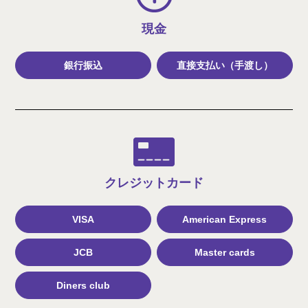
現金
銀行振込
直接支払い（手渡し）
クレジット
カード
VISA
American Express
JCB
Master cards
Diners club