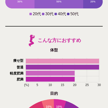
30%
50%
20%
0%
20代
30代
40代
50代
こんな方におすすめ
体型
痩せ型
普通
軽度肥満
肥満
(%)
5
10
15
20
25
30
目的
10%
10%