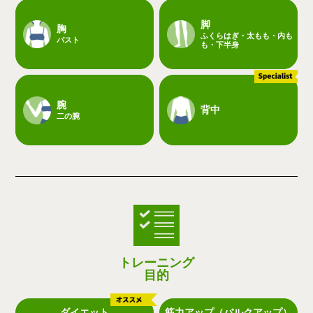
脚
胸
ふくらはぎ・太もも・内も
バスト
も・下半身
腕
背中
二の腕
トレーニング
目的
ダイエット
筋力アップ（バルクアップ）