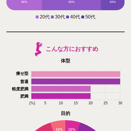
30%
50%
20%
0%
20代
30代
40代
50代
こんな方におすすめ
体型
痩せ型
普通
軽度肥満
肥満
(%)
5
10
15
20
25
30
目的
10%
10%