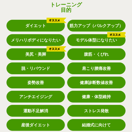
トレーニング
目的
ダイエット
筋力アップ（バルクアップ）
メリハリボディになりたい
モデル体型になりたい
美尻・美脚
腹筋・くびれ
脱・リバウンド
肩こり腰痛改善
姿勢改善
健康診断数値改善
アンチエイジング
健康・体型維持
運動不足解消
ストレス発散
産後ダイエット
結婚式に向けて