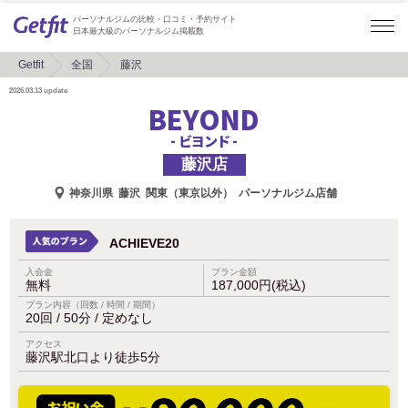
パーソナルジムの比較・口コミ・予約サイト
日本最大級のパーソナルジム掲載数
Getfit
全国
藤沢
2026.03.13
update
BEYOND
- ビヨンド -
藤沢店
神奈川県
藤沢
関東（東京以外）
パーソナルジム店舗
ACHIEVE20
入会金
プラン金額
無料
187,000円(税込)
プラン内容（回数 / 時間 / 期間）
20回 / 50分 / 定めなし
アクセス
藤沢駅北口より徒歩5分