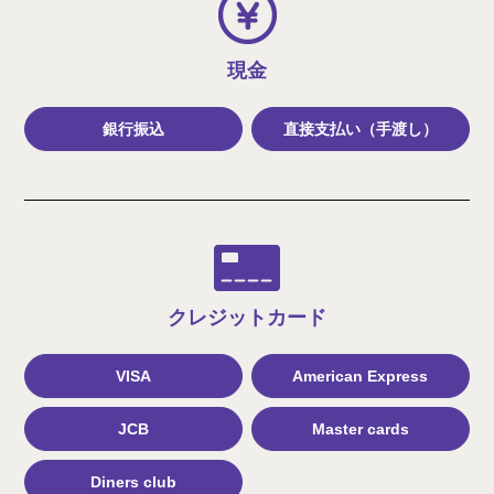
現金
銀行振込
直接支払い（手渡し）
クレジット
カード
VISA
American Express
JCB
Master cards
Diners club