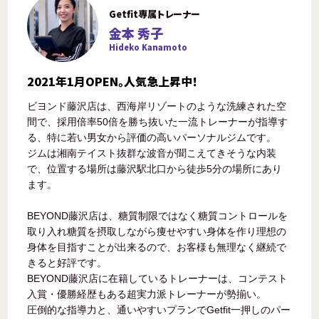
Getfit専属トレーナー
金本 秀子
Hideko Kanamoto
2021年1月OPEN。人気急上昇中！
ビヨンド藤沢店は、西海岸リゾートのような洗練された空
間で、採用倍率50倍を勝ち抜いた一流トレーナーが指導す
る、特に若い男女から評価の高いパーソナルジムです。
ジムは湘南テイスト抜群な波音が聞こえてきそうな内装
で、位置する場所は藤沢駅北口から徒歩5分の場所にあり
ます。
BEYOND藤沢店は、糖質制限ではなく糖質コントロールを
取り入れ糖質を摂取しながら痩せやすい身体を作り理想の
身体を目指すことが出来るので、お客様も無理なく継続で
きると好評です。
BEYOND藤沢店に在籍しているトレーナーは、コンテスト
入賞・優勝経歴もある超実力派トレーナーが勢揃い。
圧倒的な指導力と、通いやすいプランでGetfit一押しのパー