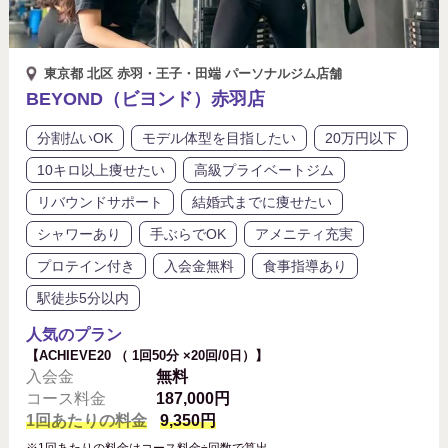
東京都 北区 赤羽・王子・田端 パーソナルジム店舗
BEYOND（ビヨンド）赤羽店
分割払いOK
モデル体型を目指したい
20万円以下
10キロ以上痩せたい
高級プライベートジム
リバウンドサポート
結婚式までに痩せたい
シャワーあり
手ぶらでOK
アメニティ充実
プロテイン付き
入会金無料
食事指導あり
駅徒歩5分以内
人気のプラン
【ACHIEVE20 （ 1回50分 ×20回/0日）】
入会金
無料
コース料金
187,000円
1回あたりの料金
9,350円