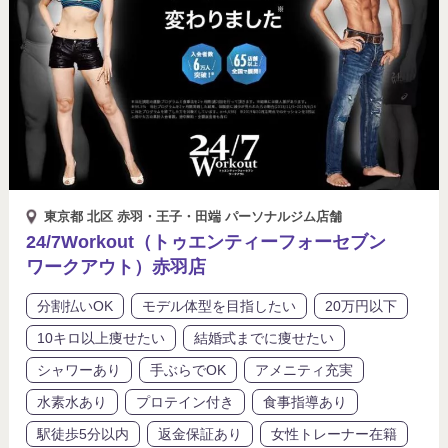
シャワーあり
プロテイン付き
ペアプランあり
モデル体型を目指したい
リバウンドサポート
体験トレーニング無料
入会金無料
分割払いOK
女性トレーナー在籍
女性専用
東京都 北区 赤羽・王子・田端 パーソナルジム店舗
24/7Workout（トゥエンティーフォーセブン
子連れ可能
手ぶらでOK
水素水あり
ワークアウト）赤羽店
結婚式までに痩せたい
返金保証あり
分割払いOK
モデル体型を目指したい
20万円以下
10キロ以上痩せたい
結婚式までに痩せたい
食事指導あり
駅徒歩5分以内
シャワーあり
手ぶらでOK
アメニティ充実
高級プライベートジム
水素水あり
プロテイン付き
食事指導あり
駅徒歩5分以内
返金保証あり
女性トレーナー在籍