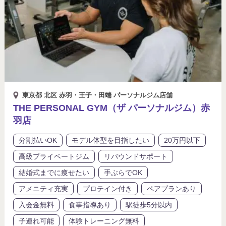
東京都 北区 赤羽・王子・田端 パーソナルジム店舗
THE PERSONAL GYM（ザ パーソナルジム）赤
羽店
分割払いOK
モデル体型を目指したい
20万円以下
高級プライベートジム
リバウンドサポート
結婚式までに痩せたい
手ぶらでOK
アメニティ充実
プロテイン付き
ペアプランあり
入会金無料
食事指導あり
駅徒歩5分以内
子連れ可能
体験トレーニング無料