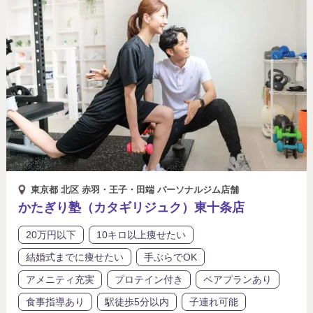
東京都 北区 赤羽・王子・田端 パーソナルジム店舗
かたぎり塾（カタギリジュク）東十条店
20万円以下
10キロ以上痩せたい
結婚式までに痩せたい
手ぶらでOK
アメニティ充実
プロテイン付き
ペアプランあり
食事指導あり
駅徒歩5分以内
子連れ可能