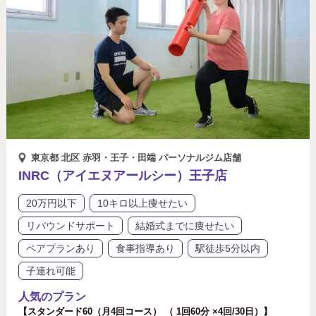
東京都 北区 赤羽・王子・田端 パーソナルジム店舗
INRC（アイエヌアールシー）王子店
20万円以下
10キロ以上痩せたい
リバウンドサポート
結婚式までに痩せたい
ペアプランあり
食事指導あり
駅徒歩5分以内
子連れ可能
人気のプラン
【スタンダード60（月4回コース） （ 1回60分 ×4回/30日）】