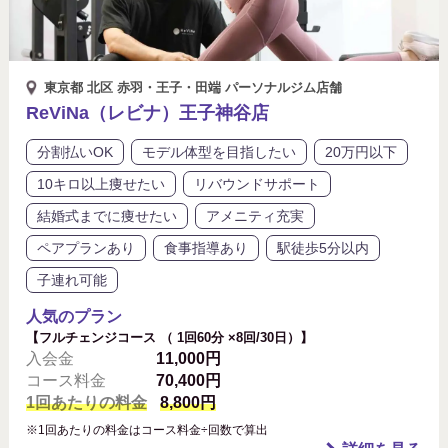
東京都 北区 赤羽・王子・田端 パーソナルジム店舗
ReViNa（レビナ）王子神谷店
分割払いOK
モデル体型を目指したい
20万円以下
10キロ以上痩せたい
リバウンドサポート
結婚式までに痩せたい
アメニティ充実
ペアプランあり
食事指導あり
駅徒歩5分以内
子連れ可能
人気のプラン
【フルチェンジコース （ 1回60分 ×8回/30日）】
入会金
11,000円
コース料金
70,400円
1回あたりの料金
8,800円
※1回あたりの料金はコース料金÷回数で算出