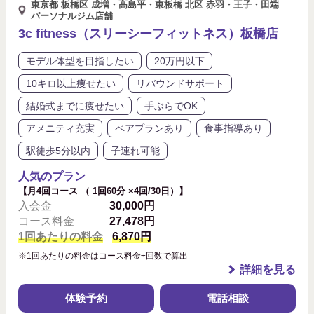
東京都 板橋区 成増・高島平・東板橋 北区 赤羽・王子・田端
パーソナルジム店舗
3c fitness（スリーシーフィットネス）板橋店
モデル体型を目指したい
20万円以下
10キロ以上痩せたい
リバウンドサポート
結婚式までに痩せたい
手ぶらでOK
アメニティ充実
ペアプランあり
食事指導あり
駅徒歩5分以内
子連れ可能
人気のプラン
【月4回コース （ 1回60分 ×4回/30日）】
入会金
30,000円
コース料金
27,478円
1回あたりの料金
6,870円
※1回あたりの料金はコース料金÷回数で算出
詳細を見る
体験予約
電話相談