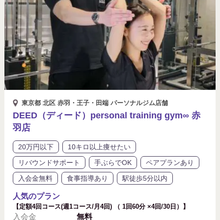
東京都 北区 赤羽・王子・田端 パーソナルジム店舗
DEED（ディード）personal training gym∞ 赤
羽店
20万円以下
10キロ以上痩せたい
リバウンドサポート
手ぶらでOK
ペアプランあり
入会金無料
食事指導あり
駅徒歩5分以内
人気のプラン
【定額4回コース(週1コース/月4回) （ 1回60分 ×4回/30日）】
入会金
無料