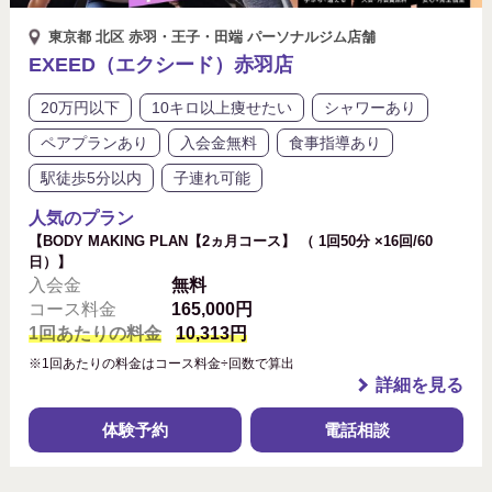
東京都 北区 赤羽・王子・田端 パーソナルジム店舗
EXEED（エクシード）赤羽店
20万円以下
10キロ以上痩せたい
シャワーあり
ペアプランあり
入会金無料
食事指導あり
駅徒歩5分以内
子連れ可能
人気のプラン
【BODY MAKING PLAN【2ヵ月コース】 （ 1回50分 ×16回/60
日）】
入会金
無料
コース料金
165,000円
1回あたりの料金
10,313円
※1回あたりの料金はコース料金÷回数で算出
詳細を見る
体験予約
電話相談