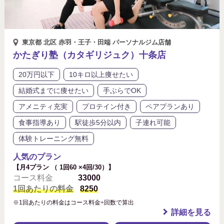
東京都 北区 赤羽・王子・田端 パーソナルジム店舗
かたぎり塾（カタギリジュク）十条店
20万円以下
10キロ以上痩せたい
結婚式までに痩せたい
手ぶらでOK
アメニティ充実
プロテイン付き
ペアプランあり
食事指導あり
駅徒歩5分以内
子連れ可能
体験トレーニング無料
人気のプラン
【月4プラン （ 1回60 ×4回/30）】
コース料金
33000
1回あたりの料金
8250
※1回あたりの料金はコース料金÷回数で算出
詳細を見る