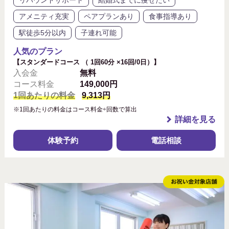
リバウンドサポート
結婚式までに痩せたい
アメニティ充実
ペアプランあり
食事指導あり
駅徒歩5分以内
子連れ可能
人気のプラン
【スタンダードコース （ 1回60分 ×16回/0日）】
入会金
無料
コース料金
149,000円
1回あたりの料金
9,313円
※1回あたりの料金はコース料金÷回数で算出
詳細を見る
体験予約
電話相談