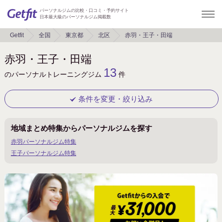
パーソナルジムの比較・口コミ・予約サイト
日本最大級のパーソナルジム掲載数
Getfit
全国
東京都
北区
赤羽・王子・田端
赤羽・王子・田端
13
のパーソナルトレーニングジム
件
条件を変更・絞り込み
地域まとめ特集からパーソナルジムを探す
キーワード
赤羽パーソナルジム特集
王子パーソナルジム特集
地域
東京都
大阪府