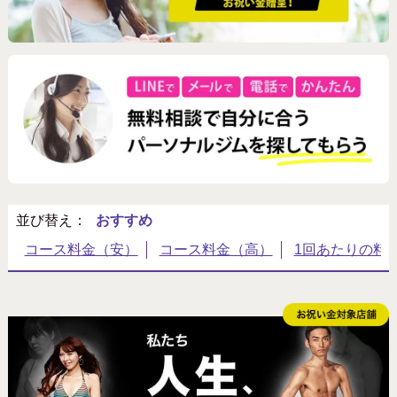
北海道・東北
関東（東京以外）
北陸・甲信越
東海・近畿
中国・四国
九州・沖縄
並び替え：
特徴
キャッシュバックあり
10キロ以上痩せたい
20万円以下
アメニティ充実