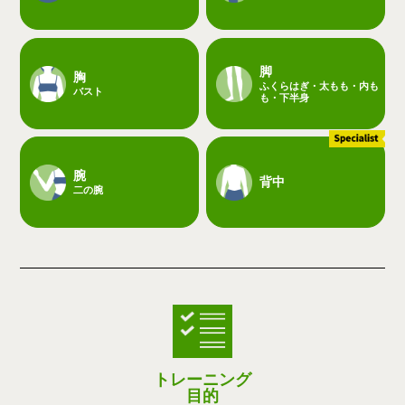
脚
胸
ふくらはぎ・太もも・内も
バスト
も・下半身
腕
背中
二の腕
トレーニング
目的