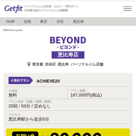
パーソナルジムの比較・口コミ・予約サイト
日本最大級のパーソナルジム掲載数
Getfit
全国
東京
渋谷
恵比寿
2026.03.13
update
BEYOND
- ビヨンド -
恵比寿店
東京都
渋谷区
恵比寿
パーソナルジム店舗
ACHIEVE20
入会金
プラン金額
無料
187,000円(税込)
プラン内容（回数 / 時間 / 期間）
20回 / 50分 / 定めなし
アクセス
恵比寿駅から徒歩5分