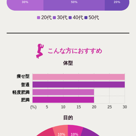
30%
50%
20%
0%
20代
30代
40代
50代
こんな方におすすめ
体型
痩せ型
普通
軽度肥満
肥満
(%)
5
10
15
20
25
30
目的
10%
10%