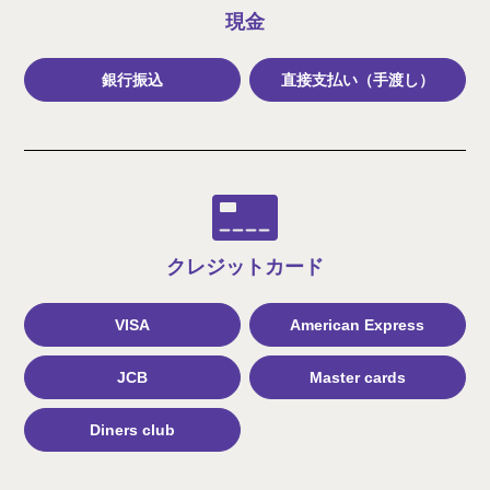
現金
銀行振込
直接支払い（手渡し）
クレジット
カード
VISA
American Express
JCB
Master cards
Diners club