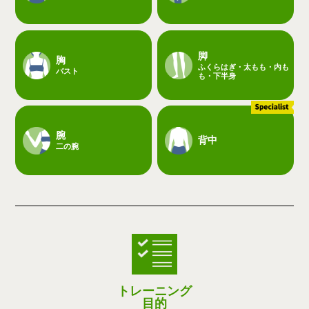
脚
胸
ふくらはぎ・太もも・内も
バスト
も・下半身
腕
背中
二の腕
トレーニング
目的