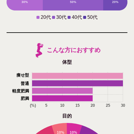
30%
50%
20%
0%
20代
30代
40代
50代
こんな方におすすめ
体型
痩せ型
普通
軽度肥満
肥満
(%)
5
10
15
20
25
30
目的
10%
10%