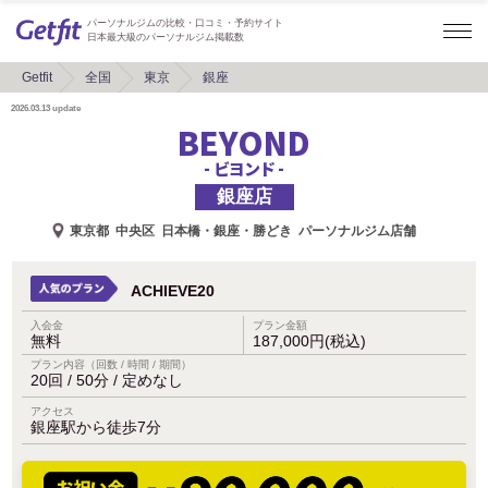
パーソナルジムの比較・口コミ・予約サイト
日本最大級のパーソナルジム掲載数
Getfit
全国
東京
銀座
2026.03.13
update
BEYOND
- ビヨンド -
銀座店
東京都
中央区
日本橋・銀座・勝どき
パーソナルジム店舗
ACHIEVE20
入会金
プラン金額
無料
187,000円(税込)
プラン内容（回数 / 時間 / 期間）
20回 / 50分 / 定めなし
アクセス
銀座駅から徒歩7分