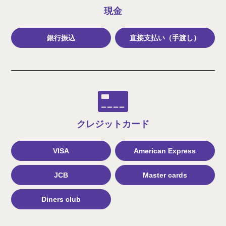
現金
銀行振込
直接支払い（手渡し）
クレジット
カード
VISA
American Express
JCB
Master cards
Diners club