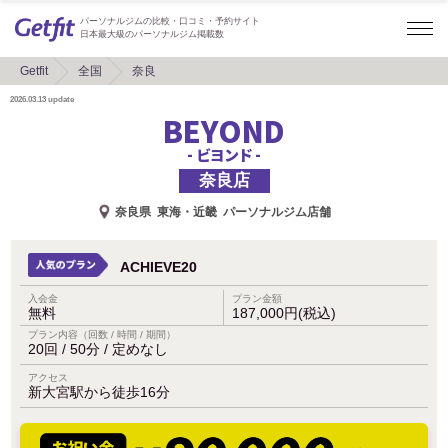
パーソナルジムの比較・口コミ・予約サイト
日本最大級のパーソナルジム掲載数
Getfit
全国
奈良
2026.03.13
update
BEYOND
- ビヨンド -
奈良店
奈良県
東海・近畿
パーソナルジム店舗
ACHIEVE20
入会金
プラン金額
無料
187,000円(税込)
プラン内容（回数 / 時間 / 期間）
20回 / 50分 / 定めなし
アクセス
新大宮駅から徒歩16分