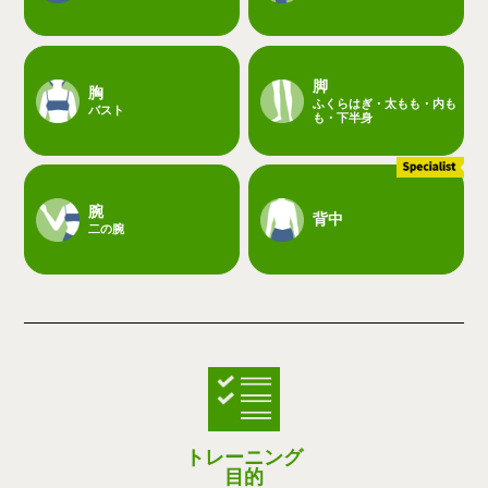
脚
胸
ふくらはぎ・太もも・内も
バスト
も・下半身
腕
背中
二の腕
トレーニング
目的