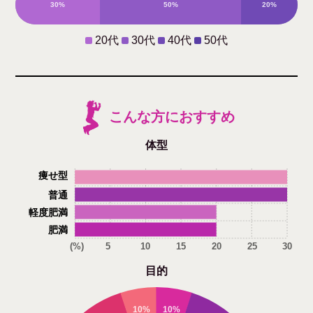
30%
50%
20%
0%
20代
30代
40代
50代
こんな方におすすめ
体型
痩せ型
普通
軽度肥満
肥満
(%)
5
10
15
20
25
30
目的
10%
10%