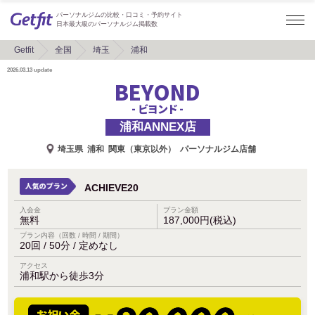
パーソナルジムの比較・口コミ・予約サイト
日本最大級のパーソナルジム掲載数
Getfit
全国
埼玉
浦和
2026.03.13
update
BEYOND
- ビヨンド -
浦和ANNEX店
埼玉県
浦和
関東（東京以外）
パーソナルジム店舗
ACHIEVE20
入会金
プラン金額
無料
187,000円(税込)
プラン内容（回数 / 時間 / 期間）
20回 / 50分 / 定めなし
アクセス
浦和駅から徒歩3分