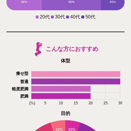
30%
50%
20%
0%
20代
30代
40代
50代
こんな方におすすめ
体型
痩せ型
普通
軽度肥満
肥満
(%)
5
10
15
20
25
30
目的
10%
10%