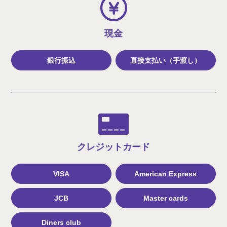
現金
銀行振込
直接支払い（手渡し）
クレジット
カード
VISA
American Express
JCB
Master cards
Diners club