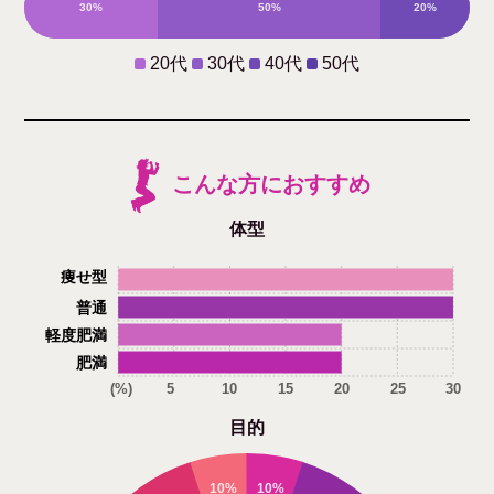
30%
50%
20%
0%
20代
30代
40代
50代
こんな方におすすめ
体型
痩せ型
普通
軽度肥満
肥満
(%)
5
10
15
20
25
30
目的
10%
10%