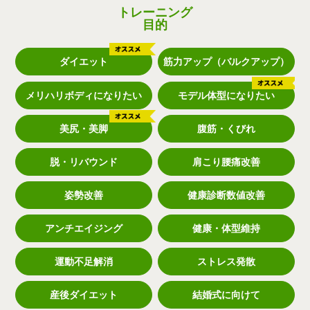
トレーニング
目的
ダイエット
筋力アップ（バルクアップ）
メリハリボディになりたい
モデル体型になりたい
美尻・美脚
腹筋・くびれ
脱・リバウンド
肩こり腰痛改善
姿勢改善
健康診断数値改善
アンチエイジング
健康・体型維持
運動不足解消
ストレス発散
産後ダイエット
結婚式に向けて