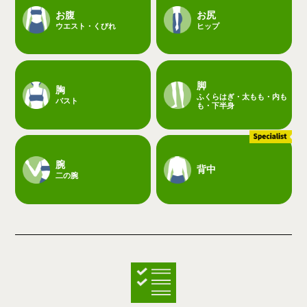
お腹
お尻
ウエスト・くびれ
ヒップ
脚
胸
ふくらはぎ・太もも・内も
バスト
も・下半身
腕
背中
二の腕