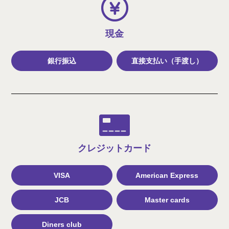
現金
銀行振込
直接支払い（手渡し）
クレジット
カード
VISA
American Express
JCB
Master cards
Diners club