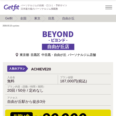
パーソナルジムの比較・口コミ・予約サイト
日本最大級のパーソナルジム掲載数
Getfit
全国
東京
目黒
自由が丘
2026.03.13
update
BEYOND
- ビヨンド -
自由が丘店
東京都
目黒区
中目黒・自由が丘
パーソナルジム店舗
ACHIEVE20
入会金
プラン金額
無料
187,000円(税込)
プラン内容（回数 / 時間 / 期間）
20回 / 50分 / 定めなし
アクセス
自由が丘駅から徒歩3分