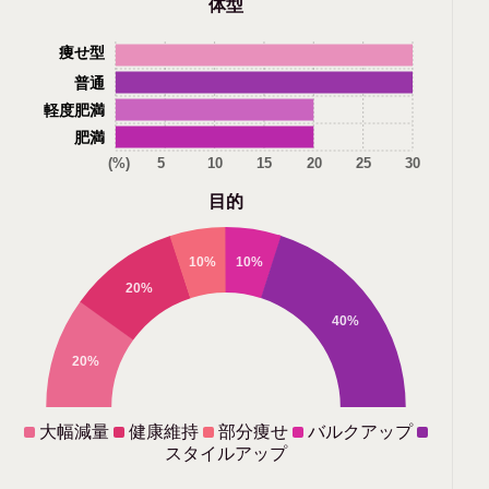
体型
痩せ型
普通
軽度肥満
肥満
(%)
5
10
15
20
25
30
目的
10%
10%
20%
40%
20%
大幅減量
健康維持
部分痩せ
バルクアップ
スタイルアップ