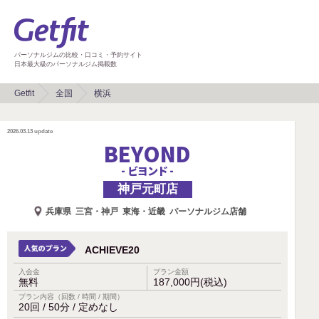
パーソナルジムの比較・口コミ・予約サイト
日本最大級のパーソナルジム掲載数
Getfit
全国
横浜
2026.03.13
update
BEYOND
- ビヨンド -
神戸元町店
兵庫県
三宮・神戸
東海・近畿
パーソナルジム店舗
ACHIEVE20
入会金
プラン金額
無料
187,000円(税込)
プラン内容（回数 / 時間 / 期間）
20回 / 50分 / 定めなし