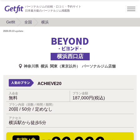
パーソナルジムの比較・口コミ・予約サイト
日本最大級のパーソナルジム掲載数
Getfit
全国
横浜
2026.03.13
update
BEYOND
- ビヨンド -
横浜西口店
神奈川県
横浜
関東（東京以外）
パーソナルジム店舗
ACHIEVE20
入会金
プラン金額
無料
187,000円(税込)
プラン内容（回数 / 時間 / 期間）
20回 / 50分 / 定めなし
アクセス
横浜駅から徒歩5分