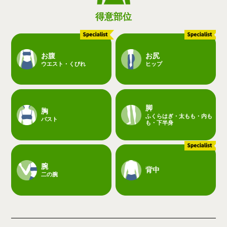
得意部位
お腹
お尻
ウエスト・くびれ
ヒップ
脚
胸
ふくらはぎ・太もも・内も
バスト
も・下半身
腕
背中
二の腕