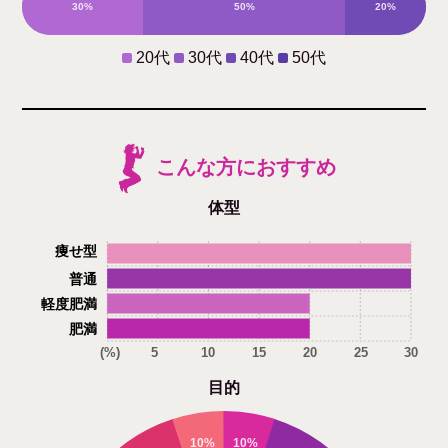
30%
50%
20%
0%
20代
30代
40代
50代
こんな方におすすめ
体型
痩せ型
普通
軽度肥満
肥満
(%)
5
10
15
20
25
30
目的
10%
10%