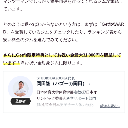
マンツーマンでしっかり食事指導を行ってくれるジムが集結し
ています。
どのように選べばわからないという方は、まずは「GetfitAWAR
D」を受賞しているジムをチェックしたり、ランキング表から
安い料金のジムを選んでみてください。
さらにGetfit限定特典としてお祝い金最大31,000円を贈呈して
います！
※お祝い金対象ジムに限ります。
STUDIO BAZOOKA代表
岡田隆（バズーカ岡田）
日本体育大学体育学部
准教授/
日本オ
リンピック委員会
科学サポート部門
員/
柔道全日本
男子チーム体力強化部
続きを読む...
門長（2012〜2021）/
日本ボディビル
＆フィットネス連盟
ジュニア委員
長、
理学療法士
など、様々な肩書を