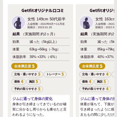
Getfitオリジナル口コミ
Getfitオリジ
女性
149cm
50代前半
女性
163cm
入会時期：2022年8月〜11月頃
入会時期：2021年
投稿日：2023.01.20
投稿日：2022.04.
結果
（実施期間 約2ヶ月）
結果
（実施期間 約2
効果
減った（5kg以上）
効果
減った（5k
体重
63kg⇢56kg（-7kg）
体重
85kg⇢79kg
体脂肪率
39%⇢33%（-6%）
体脂肪率
40%⇢37%（
5
5
全体
満足度
全体
満足度
5
5
4
立地・通いやすさ
トレーナー
立地・通いやすさ
ト
4
5
4
5
価格
施設
価格
施設
5
4
予約の取りやすさ
予約の取りやすさ
ジムに通って身体の変化
ジムに通って身体の変
身体が引き締まってきているのが確
体重が落ちて、下腹が
実に分かるし周りからも痩せたと言
引き締まったように感
われるようになった。
太ももの間に少しだけ