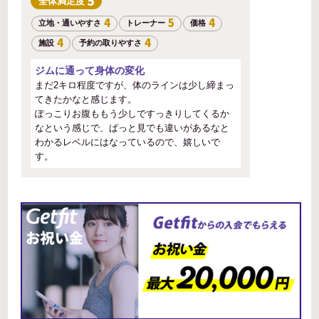
5
全体
満足度
4
5
4
立地・通いやすさ
トレーナー
価格
4
4
施設
予約の取りやすさ
ジムに通って身体の変化
まだ2キロ程度ですが、体のラインは少し締まっ
てきたかなと感じます。
ぽっこりお腹ももう少しですっきりしてくるか
なという感じで、ぱっと見でも違いがあるなと
わかるレベルにはなっているので、嬉しいで
す。