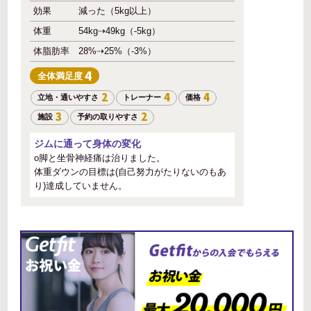
効果
減った（5kg以上）
体重
54kg⇢49kg（-5kg）
体脂肪率
28%⇢25%（-3%）
4
全体
満足度
2
4
4
立地・通いやすさ
トレーナー
価格
3
2
施設
予約の取りやすさ
ジムに通って身体の変化
o脚と坐骨神経痛は治りました。
体重ダウンの目標は(自己努力がたりないのもあ
り)達成していません。