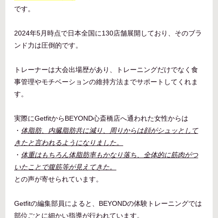
です。
2024年5月時点で日本全国に130店舗展開しており、そのブラ
ンド力は圧倒的です。
トレーナーは大会出場歴があり、トレーニングだけでなく食
事管理やモチベーションの維持方法までサポートしてくれま
す。
実際にGetfitからBEYOND心斎橋店へ通われた女性からは
・
体脂肪、内臓脂肪共に減り、周りからは顔がシュッとして
きたと言われるようになりました。
・
体重はもちろん体脂肪率もかなり落ち、全体的に筋肉がつ
いたことで腹筋等が見えてきた。
との声が寄せられています。
Getfitの編集部員によると、BEYONDの体験トレーニングでは
部位ごとに細かい指導が行われています。