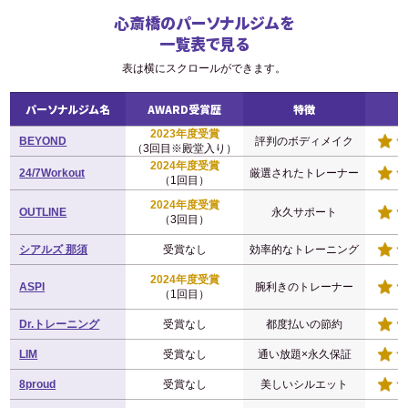
持つ
STUDIO BAZOOKA
の代表。
心斎橋のパーソナルジムを
トップアスリートから一般の方まで
一覧表で見る
身体作りの指導をしつつ、自身もボ
ディビルの選手であり日本選手権大
表は横にスクロールができます。
会には2016年、2017年に連続出場。
骨格筋評論家「
バズーカ岡田
」とし
パーソナルジム名
AWARD受賞歴
特徴
て多くの雑誌、テレビ、YouTubeなど
2023年度受賞
BEYOND
評判のボディメイク
多くのメディアで活躍中。
（3回目※殿堂入り）
2024年度受賞
24/7Workout
厳選されたトレーナー
（1回目）
2024年度受賞
OUTLINE
永久サポート
（3回目）
シアルズ 那須
受賞なし
効率的なトレーニング
2024年度受賞
ASPI
腕利きのトレーナー
（1回目）
Dr.トレーニング
受賞なし
都度払いの節約
LIM
受賞なし
通い放題×永久保証
8proud
受賞なし
美しいシルエット