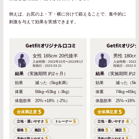
例えば、お尻の上・下・横に分けて鍛えることで、集中的に
刺激を与えて効果を実感できます。
Getfitオリジナル口コミ
Getfitオリジ
女性
165cm
20代後半
男性
180cm
入会時期：2022年10月〜2023年1月頃
入会時期：2022
投稿日：2023.03.21
投稿日：2022.09.
結果
（実施期間 約2ヶ月）
結果
（実施期間 約2
効果
減った（5kg未満）
効果
減った（5k
体重
56kg⇢53kg（-3kg）
体重
74kg⇢65kg
体脂肪率
20%⇢18%（-2%）
体脂肪率
25%⇢18%（
5
5
全体
満足度
全体
満足度
5
5
4
立地・通いやすさ
トレーナー
立地・通いやすさ
ト
5
5
5
5
価格
施設
価格
施設
5
5
予約の取りやすさ
予約の取りやすさ