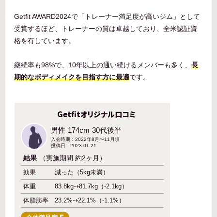
Getfit AWARD2024で「トレーナー満足度が高いジム」として
受賞するほど、トレーナーの質は卓越しており、全米認証資
格を有しています。
継続率も98%で、10年以上の通い続けるメンバーも多く、
長
期的なボディメイクを目指す方に最適
です。
Getfitオリジナル口コミ
男性
174cm
30代後半
入会時期：2022年8月〜11月頃
投稿日：2023.01.21
結果
（実施期間 約2ヶ月）
効果
減った（5kg未満）
体重
83.8kg⇢81.7kg（-2.1kg）
体脂肪率
23.2%⇢22.1%（-1.1%）