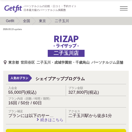
パーソナルジムの比較・口コミ・予約サイト
日本最大級のパーソナルジム掲載数
Getfit
全国
東京
二子玉川
2026.03.13
update
RIZAP
- ライザップ -
二子玉川店
東京都
世田谷区
二子玉川・成城学園前・千歳烏山
パーソナルジム店舗
シェイプアッププログラム
入会金
プラン金額
55,000円(税込)
327,800円(税込)
プラン内容（回数 / 時間 / 期間）
16回 / 50分 / 60日
プラン補足
アクセス
プランには以下のサー…
二子玉川駅から徒歩1分
続きはこちら