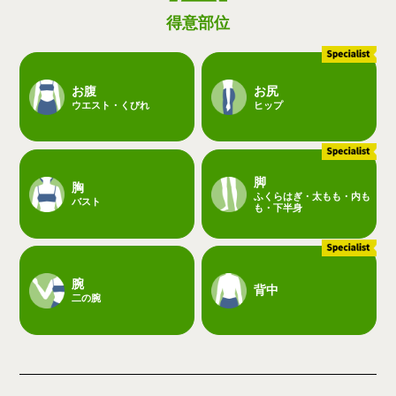
得意部位
お腹
お尻
ウエスト・くびれ
ヒップ
脚
胸
ふくらはぎ・太もも・内も
バスト
も・下半身
腕
背中
二の腕