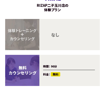
RIZAP二子玉川店の
体験プラン
カウンセ
トレーニ
料金：
時間：
90分
料金：
無料