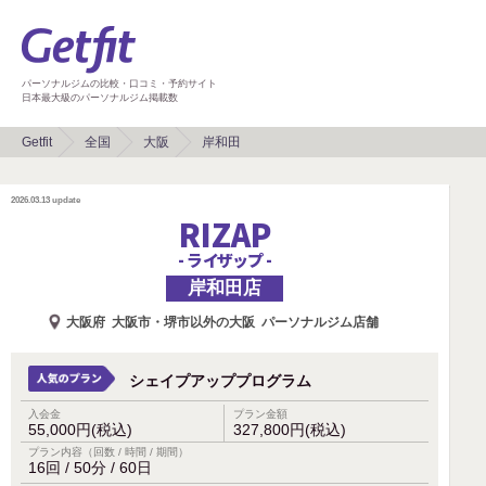
パーソナルジムの比較・口コミ・予約サイト
日本最大級のパーソナルジム掲載数
Getfit
全国
大阪
岸和田
2026.03.13
update
RIZAP
- ライザップ -
岸和田店
大阪府
大阪市・堺市以外の大阪
パーソナルジム店舗
シェイプアッププログラム
入会金
プラン金額
55,000円(税込)
327,800円(税込)
プラン内容（回数 / 時間 / 期間）
16回 / 50分 / 60日