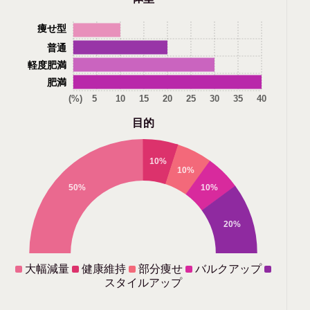
痩せ型
普通
軽度肥満
肥満
(%)
5
10
15
20
25
30
35
40
目的
10%
10%
50%
10%
20%
大幅減量
健康維持
部分痩せ
バルクアップ
スタイルアップ