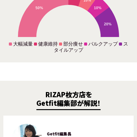
10%
50%
10%
20%
大幅減量
健康維持
部分痩せ
バルクアップ
ス
タイルアップ
RIZAP枚方店を
Getfit編集部が解説！
Getfit編集長