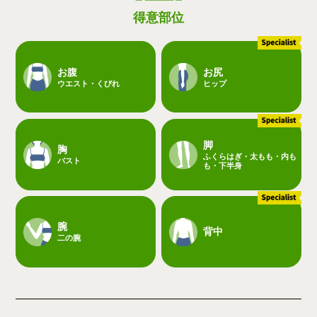
得意部位
お腹
お尻
ウエスト・くびれ
ヒップ
脚
胸
ふくらはぎ・太もも・内も
バスト
も・下半身
腕
背中
二の腕