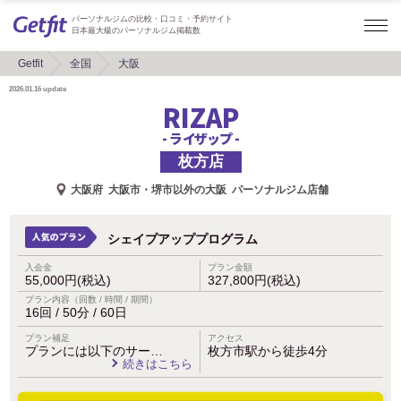
パーソナルジムの比較・口コミ・予約サイト
日本最大級のパーソナルジム掲載数
Getfit
全国
大阪
2026.01.16
update
RIZAP
- ライザップ -
枚方店
大阪府
大阪市・堺市以外の大阪
パーソナルジム店舗
シェイプアッププログラム
入会金
プラン金額
55,000円(税込)
327,800円(税込)
プラン内容（回数 / 時間 / 期間）
16回 / 50分 / 60日
プラン補足
アクセス
プランには以下のサー…
枚方市駅から徒歩4分
続きはこちら