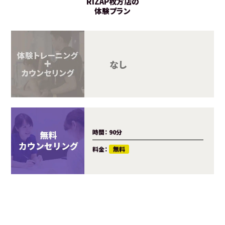
RIZAP枚方店の
体験プラン
カウンセ
トレーニ
料金：
時間：
90分
料金：
無料