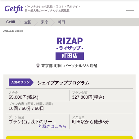
パーソナルジムの比較・口コミ・予約サイト
日本最大級のパーソナルジム掲載数
Getfit
全国
東京
町田
2026.03.13
update
RIZAP
- ライザップ -
町田店
東京都
町田
パーソナルジム店舗
シェイプアッププログラム
入会金
プラン金額
55,000円(税込)
327,800円(税込)
プラン内容（回数 / 時間 / 期間）
16回 / 50分 / 60日
プラン補足
アクセス
プランには以下のサー…
町田駅から徒歩5分
続きはこちら