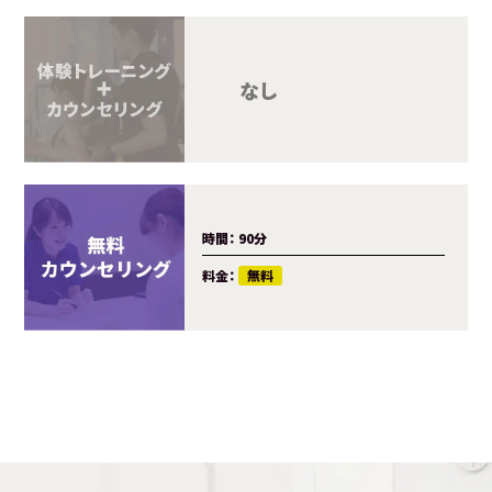
カウンセ
トレーニ
料金：
時間：
90分
料金：
無料