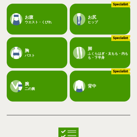
お腹
お尻
ウエスト・くびれ
ヒップ
脚
胸
ふくらはぎ・太もも・内も
バスト
も・下半身
腕
背中
二の腕