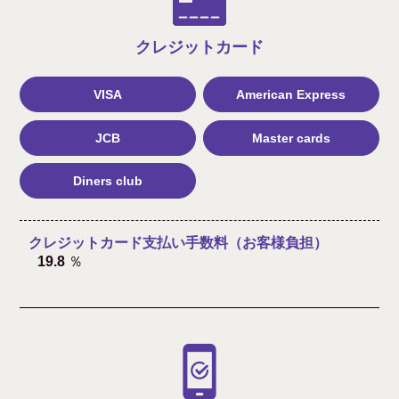
クレジット
カード
VISA
American Express
JCB
Master cards
Diners club
クレジットカード支払い手数料（お客様負担）
19.8