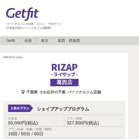
パーソナルジムの比較・口コミ・予約サイト
日本最大級のパーソナルジム掲載数
Getfit
全国
東京
葛西・西葛西
2026.03.13
update
RIZAP
- ライザップ -
葛西店
千葉県
それ以外の千葉
パーソナルジム店舗
シェイプアッププログラム
入会金
プラン金額
55,000円(税込)
327,800円(税込)
プラン内容（回数 / 時間 / 期間）
16回 / 50分 / 60日