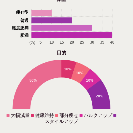
痩せ型
普通
軽度肥満
肥満
(%)
5
10
15
20
25
30
35
40
目的
10%
10%
50%
10%
20%
大幅減量
健康維持
部分痩せ
バルクアップ
スタイルアップ