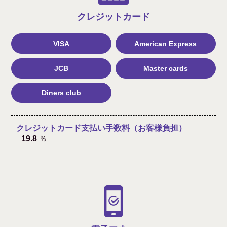
クレジット
カード
VISA
American Express
JCB
Master cards
Diners club
クレジットカード支払い手数料（お客様負担）
19.8