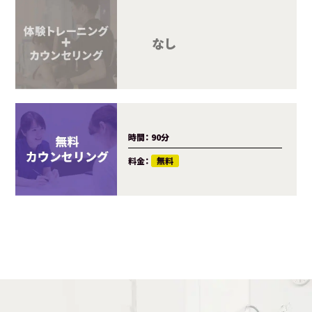
カウンセ
トレーニ
料金：
時間：
90分
料金：
無料