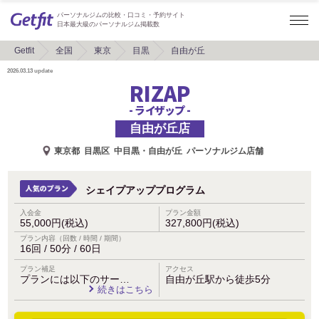
パーソナルジムの比較・口コミ・予約サイト
日本最大級のパーソナルジム掲載数
Getfit
全国
東京
目黒
自由が丘
2026.03.13
update
RIZAP
- ライザップ -
自由が丘店
東京都
目黒区
中目黒・自由が丘
パーソナルジム店舗
シェイプアッププログラム
入会金
プラン金額
55,000円(税込)
327,800円(税込)
プラン内容（回数 / 時間 / 期間）
16回 / 50分 / 60日
プラン補足
アクセス
プランには以下のサー…
自由が丘駅から徒歩5分
続きはこちら