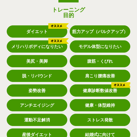
トレーニング
目的
ダイエット
筋力アップ（バルクアップ）
メリハリボディになりたい
モデル体型になりたい
美尻・美脚
腹筋・くびれ
脱・リバウンド
肩こり腰痛改善
姿勢改善
健康診断数値改善
アンチエイジング
健康・体型維持
運動不足解消
ストレス発散
産後ダイエット
結婚式に向けて