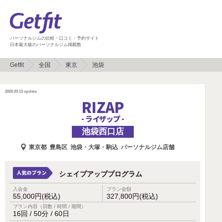
パーソナルジムの比較・口コミ・予約サイト
日本最大級のパーソナルジム掲載数
Getfit
全国
東京
池袋
2026.03.13
update
RIZAP
- ライザップ -
池袋西口店
東京都
豊島区
池袋・大塚・駒込
パーソナルジム店舗
シェイプアッププログラム
入会金
プラン金額
55,000円(税込)
327,800円(税込)
プラン内容（回数 / 時間 / 期間）
16回 / 50分 / 60日