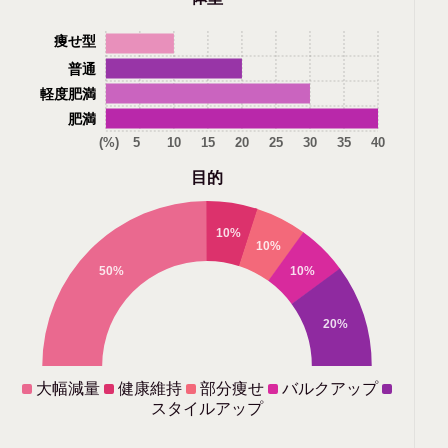
痩せ型
普通
軽度肥満
肥満
(%)
5
10
15
20
25
30
35
40
目的
10%
10%
50%
10%
20%
大幅減量
健康維持
部分痩せ
バルクアップ
スタイルアップ