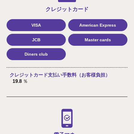
クレジット
カード
VISA
American Express
JCB
Master cards
Diners club
クレジットカード支払い手数料（お客様負担）
19.8