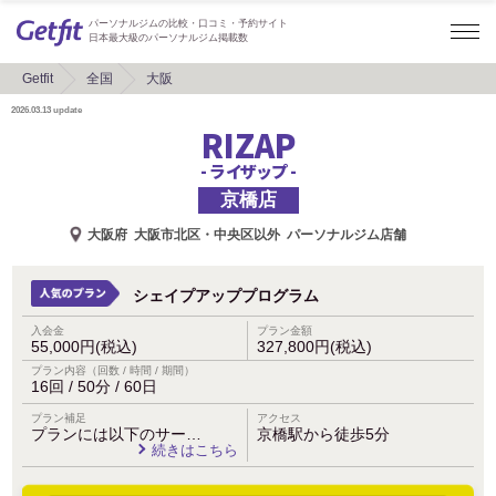
パーソナルジムの比較・口コミ・予約サイト
日本最大級のパーソナルジム掲載数
Getfit
全国
大阪
2026.03.13
update
RIZAP
- ライザップ -
京橋店
大阪府
大阪市北区・中央区以外
パーソナルジム店舗
シェイプアッププログラム
入会金
プラン金額
55,000円(税込)
327,800円(税込)
プラン内容（回数 / 時間 / 期間）
16回 / 50分 / 60日
プラン補足
アクセス
プランには以下のサー…
京橋駅から徒歩5分
続きはこちら