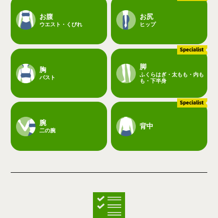
お腹
お尻
ウエスト・くびれ
ヒップ
脚
胸
ふくらはぎ・太もも・内も
バスト
も・下半身
腕
背中
二の腕