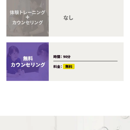
カウンセ
トレーニ
料金：
時間：
90分
料金：
無料