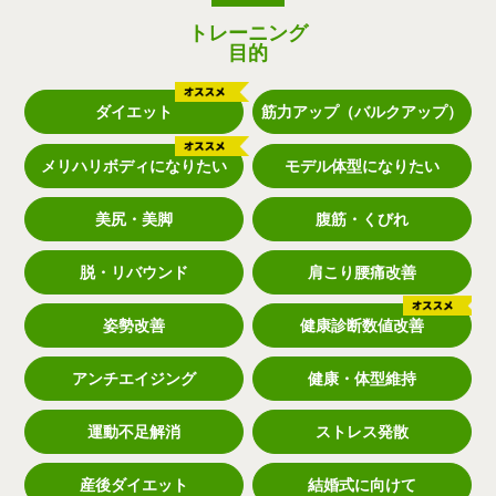
トレーニング
目的
ダイエット
筋力アップ（バルクアップ）
メリハリボディになりたい
モデル体型になりたい
美尻・美脚
腹筋・くびれ
脱・リバウンド
肩こり腰痛改善
姿勢改善
健康診断数値改善
アンチエイジング
健康・体型維持
運動不足解消
ストレス発散
産後ダイエット
結婚式に向けて