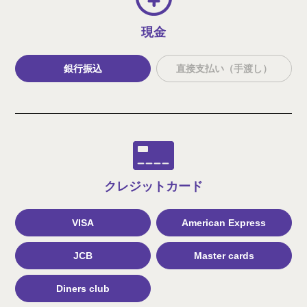
現金
銀行振込
直接支払い（手渡し）
クレジット
カード
VISA
American Express
JCB
Master cards
Diners club