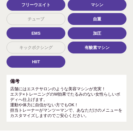
フリーウエイト
マシン
チューブ
自重
EMS
加圧
キックボクシング
有酸素マシン
HIIT
備考
店舗にはエステサロンのような美容マシンが充実！
エステ×トレーニングのW効果でたるみのない女性らしいボ
ディへ仕上げます。
運動や体力に自信がない方でもOK！
担当トレーナーがマンツーマンで、あなただけのメニューを
カスタマイズしますのでご安心ください。