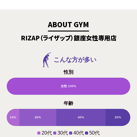
ABOUT GYM
RIZAP（ライザップ）銀座女性専用店
こんな方が多い
性別
女性
100%
男
年齢
性
10%
30%
40%
20%
0%
20代
30代
40代
50代