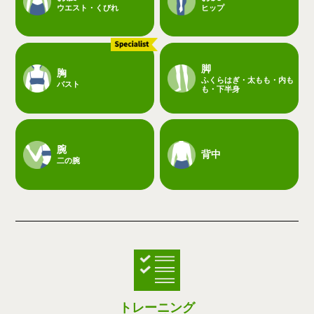
ウエスト・くびれ
ヒップ
脚
胸
ふくらはぎ・太もも・内も
バスト
も・下半身
腕
背中
二の腕
トレーニング