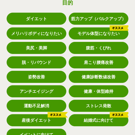
目的
ダイエット
筋力アップ（バルクアップ）
メリハリボディになりたい
モデル体型になりたい
美尻・美脚
腹筋・くびれ
脱・リバウンド
肩こり腰痛改善
姿勢改善
健康診断数値改善
アンチエイジング
健康・体型維持
運動不足解消
ストレス発散
産後ダイエット
結婚式に向けて
イベントに向けて