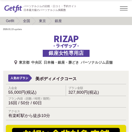
パーソナルジムの比較・口コミ・予約サイト
日本最大級のパーソナルジム掲載数
Getfit
全国
東京
銀座
2026.01.13
update
RIZAP
- ライザップ -
銀座女性専用店
東京都
中央区
日本橋・銀座・勝どき
パーソナルジム店舗
美ボディメイクコース
入会金
プラン金額
55,000円(税込)
327,800円(税込)
プラン内容（回数 / 時間 / 期間）
16回 / 50分 / 60日
アクセス
有楽町駅から徒歩10分