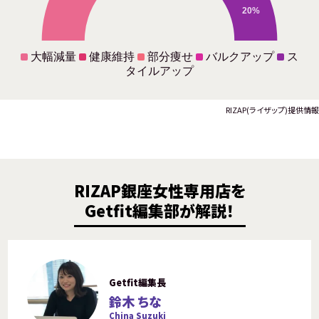
20%
大幅減量
健康維持
部分痩せ
バルクアップ
ス
タイルアップ
RIZAP(ライザップ)提供情報
RIZAP銀座女性専用店を
Getfit編集部が解説！
Getfit編集長
鈴木 ちな
China Suzuki