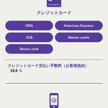
クレジット
カード
VISA
American Express
JCB
Master cards
Diners club
クレジットカード支払い手数料（お客様負担）
19.8