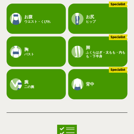
お腹
お尻
ウエスト・くびれ
ヒップ
脚
胸
ふくらはぎ・太もも・内も
バスト
も・下半身
腕
背中
二の腕