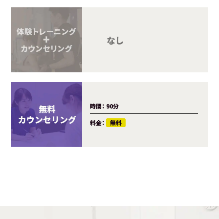
カウンセ
トレーニ
料金：
時間：
90分
料金：
無料