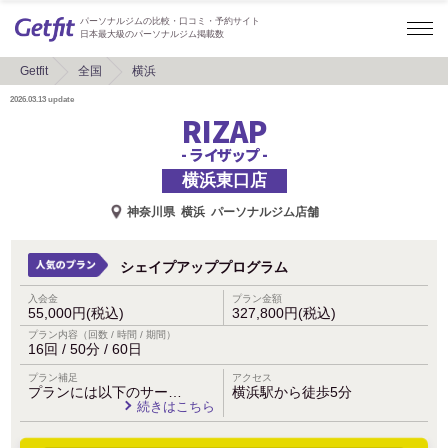
パーソナルジムの比較・口コミ・予約サイト
日本最大級のパーソナルジム掲載数
Getfit
全国
横浜
2026.03.13
update
RIZAP
- ライザップ -
横浜東口店
神奈川県
横浜
パーソナルジム店舗
シェイプアッププログラム
入会金
プラン金額
55,000円(税込)
327,800円(税込)
プラン内容（回数 / 時間 / 期間）
16回 / 50分 / 60日
プラン補足
アクセス
プランには以下のサー…
横浜駅から徒歩5分
続きはこちら